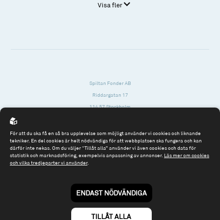
Visa fler
Spiltan Fonder AB
Riddargatan 17
114 57 Stockholm
Org.nr: 556614-2906
För att du ska få en så bra upplevelse som möjligt använder vi cookies och liknande
Tel: 08 - 545 813 40
tekniker. En del cookies är helt nödvändiga för att webbplatsen ska fungera och kan
därför inte nekas. Om du väljer “Tillåt alla” använder vi även cookies och data för
fonder@spiltanfonder.se
statistik och marknadsföring, exempelvis anpassning av annonser.
Läs mer om cookies
och vilka tredjeparter vi använder
.
Om webbplatsen & cookies
Risk och rådgivning
Till spiltan.se
ENDAST NÖDVÄNDIGA
© 2026 - Spiltan Fonder AB
By
Sphinxly
TILLÅT ALLA