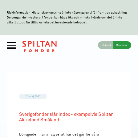
Riskinformation: Historisk avkastning är inte någon garanti för framtida avkastning.
De pengar du investerar i fonder kan både öka och minska i värde och det är inte
säkert att du får tillbaka hela det investerade beloppet.
Bli kund
Mina sidor
24 maj 2012
Sverigefonder slår index - exempelvis Spiltan
Aktiefond Småland
Börsguiden har analyserat hur det går för våra