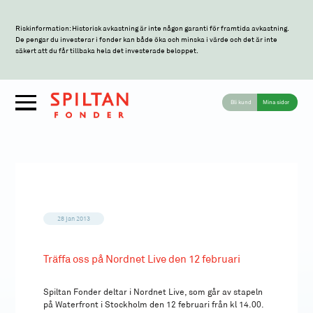
Riskinformation: Historisk avkastning är inte någon garanti för framtida avkastning.
De pengar du investerar i fonder kan både öka och minska i värde och det är inte
säkert att du får tillbaka hela det investerade beloppet.
Bli kund
Mina sidor
28 jan 2013
Träffa oss på Nordnet Live den 12 februari
Spiltan Fonder deltar i Nordnet Live, som går av stapeln
på Waterfront i Stockholm den 12 februari från kl 14.00.