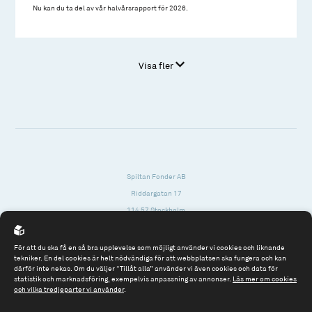
Nu kan du ta del av vår halvårsrapport för 2026.
Visa fler
Spiltan Fonder AB
Riddargatan 17
114 57 Stockholm
Org.nr: 556614-2906
För att du ska få en så bra upplevelse som möjligt använder vi cookies och liknande
Tel: 08 - 545 813 40
tekniker. En del cookies är helt nödvändiga för att webbplatsen ska fungera och kan
därför inte nekas. Om du väljer “Tillåt alla” använder vi även cookies och data för
fonder@spiltanfonder.se
statistik och marknadsföring, exempelvis anpassning av annonser.
Läs mer om cookies
och vilka tredjeparter vi använder
.
Om webbplatsen & cookies