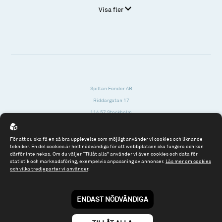
Visa fler
Spiltan Fonder AB
Riddargatan 17
114 57 Stockholm
Org.nr: 556614-2906
För att du ska få en så bra upplevelse som möjligt använder vi cookies och liknande
Tel: 08 - 545 813 40
tekniker. En del cookies är helt nödvändiga för att webbplatsen ska fungera och kan
därför inte nekas. Om du väljer “Tillåt alla” använder vi även cookies och data för
fonder@spiltanfonder.se
statistik och marknadsföring, exempelvis anpassning av annonser.
Läs mer om cookies
och vilka tredjeparter vi använder
.
Om webbplatsen & cookies
Risk och rådgivning
Till spiltan.se
ENDAST NÖDVÄNDIGA
© 2026 - Spiltan Fonder AB
By
Sphinxly