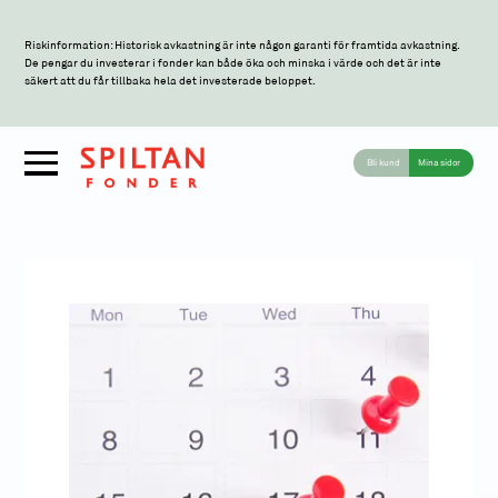
Riskinformation: Historisk avkastning är inte någon garanti för framtida avkastning.
De pengar du investerar i fonder kan både öka och minska i värde och det är inte
säkert att du får tillbaka hela det investerade beloppet.
Bli kund
Mina sidor