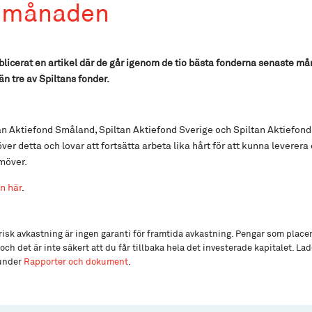
 månaden
ublicerat en artikel där de går igenom de tio bästa fonderna senaste m
än tre av Spiltans fonder.
an Aktiefond Småland, Spiltan Aktiefond Sverige och Spiltan Aktiefond
över detta och lovar att fortsätta arbeta lika hårt för att kunna leverera
möver.
n här
.
isk avkastning är ingen garanti för framtida avkastning. Pengar som place
och det är inte säkert att du får tillbaka hela det investerade kapitalet. L
 under
Rapporter och dokument
.