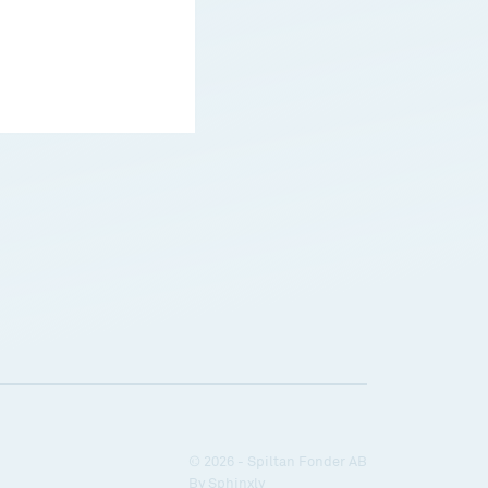
© 2026 - Spiltan Fonder AB
By
Sphinxly