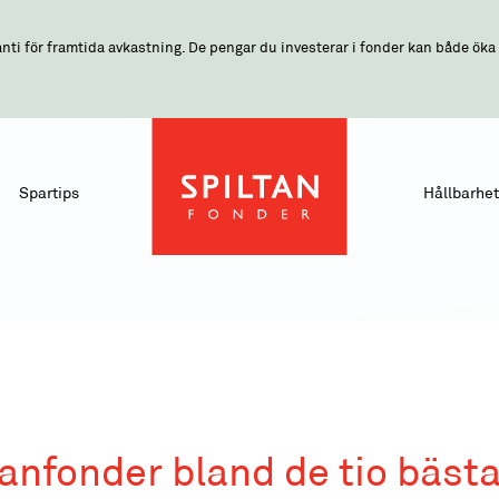
nti för framtida avkastning. De pengar du investerar i fonder kan både öka o
Spartips
Hållbarhet
tanfonder bland de tio bäst