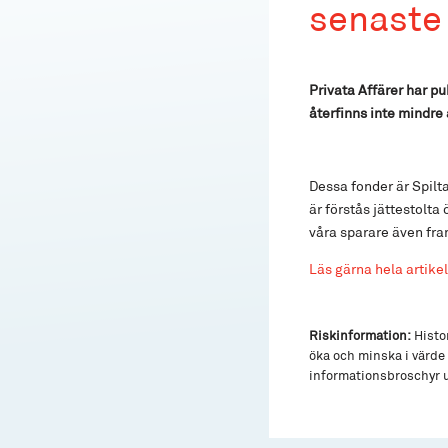
senaste
Privata Affärer har p
återfinns inte mindre 
Dessa fonder är Spilt
är förstås jättestolta 
våra sparare även fra
Läs gärna hela artikel
Riskinformation:
Histor
öka och minska i värde 
informationsbroschyr