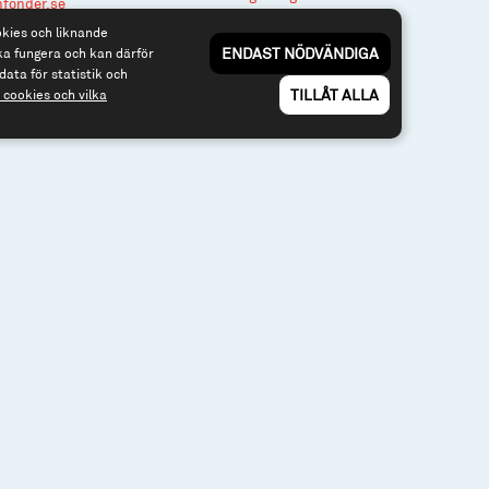
nfonder.se
Till spiltan.se
okies och liknande
ENDAST NÖDVÄNDIGA
ka fungera och kan därför
data för statistik och
TILLÅT ALLA
cookies och vilka