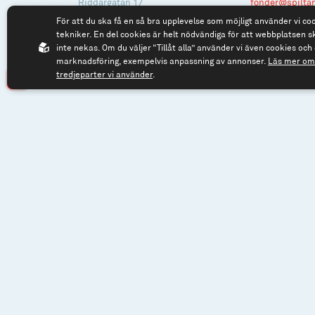
Riddargatan 17
fonder@spilta
För att du ska få en så bra upplevelse som möjligt använder vi co
114 57 Stockholm
tekniker. En del cookies är helt nödvändiga för att webbplatsen s
Org.nr: 556614-2906
inte nekas. Om du väljer “Tillåt alla” använder vi även cookies och 
marknadsföring, exempelvis anpassning av annonser.
Läs mer om 
tredjeparter vi använder
.