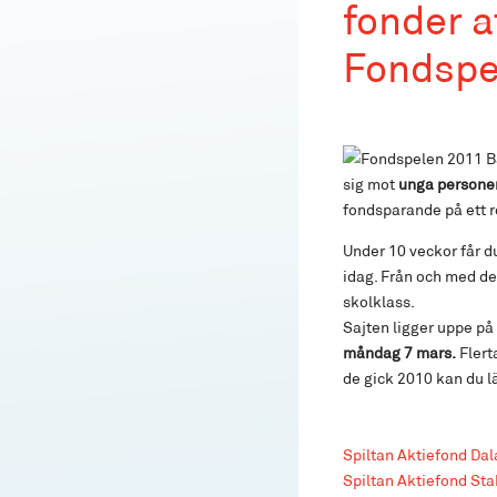
fonder a
Fondspe
B
sig mot
unga personer
fondsparande på ett ro
Under 10 veckor får du
idag. Från och med den 
skolklass.
Sajten ligger uppe på
måndag 7 mars.
Flert
de gick 2010 kan du l
Spiltan Aktiefond Dal
Spiltan Aktiefond Sta