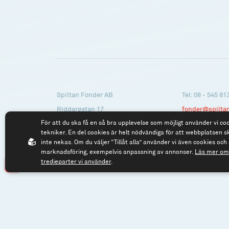
Spiltan Fonder AB
Tel: 08 - 545 81
Riddargatan 17
fonder@spilta
För att du ska få en så bra upplevelse som möjligt använder vi co
114 57 Stockholm
tekniker. En del cookies är helt nödvändiga för att webbplatsen s
Org.nr: 556614-2906
inte nekas. Om du väljer “Tillåt alla” använder vi även cookies och 
marknadsföring, exempelvis anpassning av annonser.
Läs mer om 
tredjeparter vi använder
.