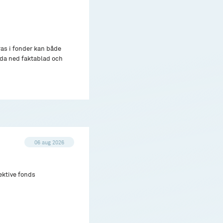
ras i fonder kan både
adda ned faktablad och
06 aug 2026
ektive fonds