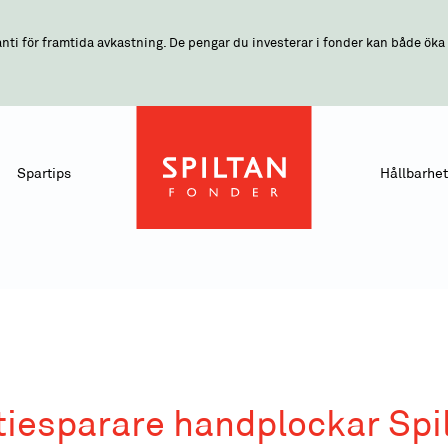
nti för framtida avkastning. De pengar du investerar i fonder kan både öka o
Spartips
Hållbarhet
tiesparare handplockar Spi