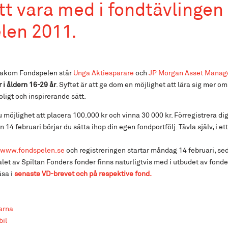
tt vara med i fondtävlingen
len 2011.
akom Fondspelen står
Unga Aktiesparare
och
JP Morgan Asset Mana
 i åldern 16-29 år
. Syftet är att ge dom en möjlighet att lära sig mer o
ligt och inspirerande sätt.
 möjlighet att placera 100.000 kr och vinna 30 000 kr. Förregistrera di
14 februari börjar du sätta ihop din egen fondportfölj. Tävla själv, i ett
www.fondspelen.se
och registreringen startar måndag 14 februari, se
alet av Spiltan Fonders fonder finns naturligtvis med i utbudet av fonde
äsa i
senaste VD-brevet och på respektive fond.
arna
bil