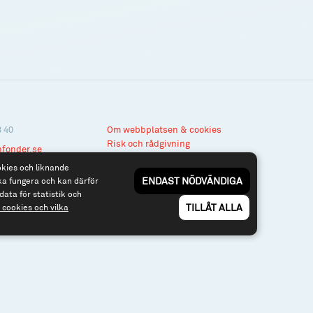
3 40
Om webbplatsen & cookies
Risk och rådgivning
nfonder.se
Till spiltan.se
okies och liknande
ENDAST NÖDVÄNDIGA
ka fungera och kan därför
data för statistik och
TILLÅT ALLA
cookies och vilka