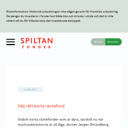
Riskinformation: Historisk avkastning är inte någon garanti för framtida avkastning.
De pengar du investerar i fonder kan både öka och minska i värde och det är inte
säkert att du får tillbaka hela det investerade beloppet.
Bli kund
Mina sidor
14 dec 2011
Välj rätt korta räntefond
Undvik korta räntefonder som är dyra, särskilt nu när
marknadsräntorna är så låga, skriver Jesper Strandberg