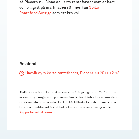
på Placera.nu. Bland de korta räntefonder som är bäst
och billigast på marknaden nämner han
Spiltan
Räntefond Sverige
som ett bra val.
Relaterat
Undvik dyra korta räntefonder, Placera.nu 2011-12-13
Riskinformation:
Historisk avkastning är ingen garanti för framtida
avkastning. Pengar som placeras i fonder kan både öka och minska i
värde och det är inte säkert att du får tillbaka hela det investerade
kapitalet. Ladda ned faktablad och informationsbroschyr under
Rapporter och dokument
.