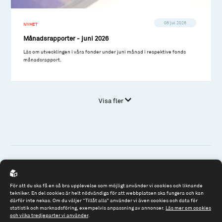
08 jul 2026
NYHET
Månadsrapporter - juni 2026
Läs om utvecklingen i våra fonder under juni månad i respektive fonds
månadsrapport.
Visa fler
Spiltan Fonder AB
För att du ska få en så bra upplevelse som möjligt använder vi cookies och liknande
Riddargatan 17
tekniker. En del cookies är helt nödvändiga för att webbplatsen ska fungera och kan
därför inte nekas. Om du väljer “Tillåt alla” använder vi även cookies och data för
114 57 Stockholm
statistik och marknadsföring, exempelvis anpassning av annonser.
Läs mer om cookies
och vilka tredjeparter vi använder
.
Org.nr: 556614-2906