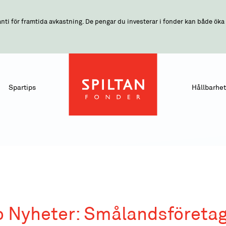
nti för framtida avkastning. De pengar du investerar i fonder kan både öka o
Spartips
Hållbarhet
 Nyheter: Smålandsföretag