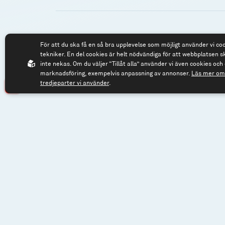
För att du ska få en så bra upplevelse som möjligt använder vi co
Spiltan Fonder AB
Tel: 08 - 545 81
tekniker. En del cookies är helt nödvändiga för att webbplatsen s
Riddargatan 17
fonder@spilta
inte nekas. Om du väljer “Tillåt alla” använder vi även cookies och 
marknadsföring, exempelvis anpassning av annonser.
Läs mer om 
114 57 Stockholm
tredjeparter vi använder
.
Org.nr: 556614-2906