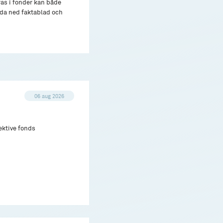
ras i fonder kan både
adda ned faktablad och
06 aug 2026
ektive fonds