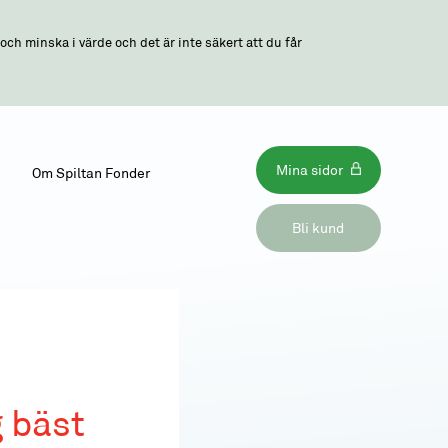
ch minska i värde och det är inte säkert att du får
Mina sidor
Om Spiltan Fonder
Bli kund
 bäst