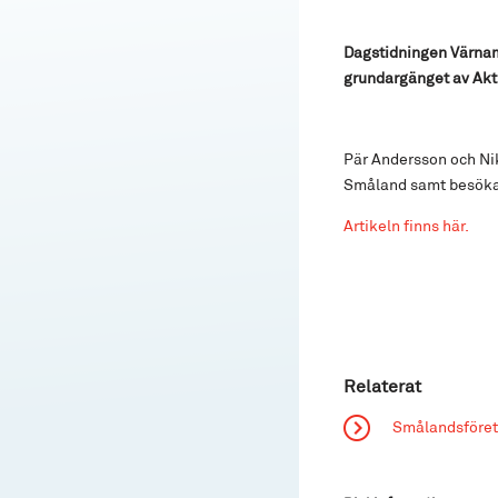
Dagstidningen Värnam
grundargänget av Ak
Pär Andersson och Nik
Småland samt besöka 
Artikeln finns här.
Relaterat
Smålandsföret