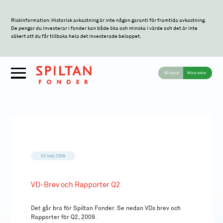
Riskinformation: Historisk avkastning är inte någon garanti för framtida avkastning.
De pengar du investerar i fonder kan både öka och minska i värde och det är inte
säkert att du får tillbaka hela det investerade beloppet.
Bli kund
Mina sidor
03 sep 2009
VD-Brev och Rapporter Q2
Det går bra för Spiltan Fonder. Se nedan VDs brev och
Rapporter för Q2, 2009.