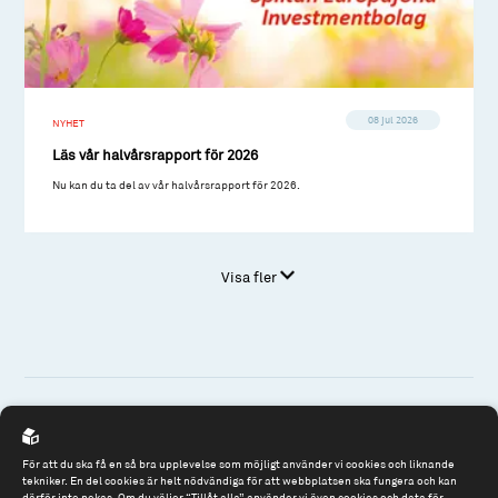
08 jul 2026
NYHET
Läs vår halvårsrapport för 2026
Nu kan du ta del av vår halvårsrapport för 2026.
Visa fler
Spiltan Fonder AB
För att du ska få en så bra upplevelse som möjligt använder vi cookies och liknande
tekniker. En del cookies är helt nödvändiga för att webbplatsen ska fungera och kan
Riddargatan 17
därför inte nekas. Om du väljer “Tillåt alla” använder vi även cookies och data för