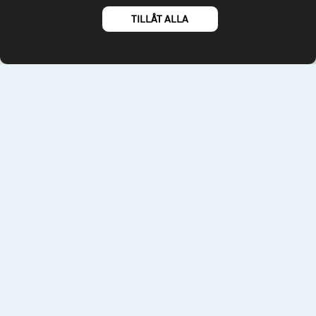
fonder@spiltanfonder.se
TILLÅT ALLA
Om webbplatsen & cookies
Risk och rådgivning
Till spiltan.se
© 2026 - Spiltan Fonder AB
By
Sphinxly