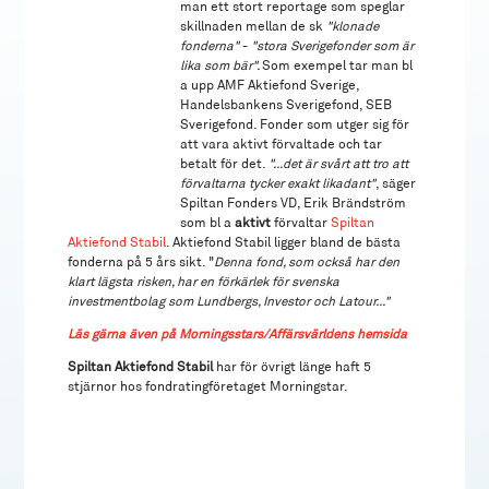
man ett stort reportage som speglar
skillnaden mellan de sk
"klonade
fonderna"
-
"stora Sverigefonder som är
lika som bär".
Som exempel tar man bl
a upp AMF Aktiefond Sverige,
Handelsbankens Sverigefond, SEB
Sverigefond. Fonder som utger sig för
att vara aktivt förvaltade och tar
betalt för det.
"...det är svårt att tro att
förvaltarna tycker exakt likadant"
, säger
Spiltan Fonders VD, Erik Brändström
som bl a
aktivt
förvaltar
Spiltan
Aktiefond Stabil
. Aktiefond Stabil ligger bland de bästa
fonderna på 5 års sikt. "
Denna fond, som också har den
klart lägsta risken, har en förkärlek för svenska
investmentbolag som Lundbergs, Investor och Latour..."
Läs gärna även på Morningsstars/Affärsvärldens hemsida
Spiltan Aktiefond Stabil
har för övrigt länge haft 5
stjärnor hos fondratingföretaget Morningstar.