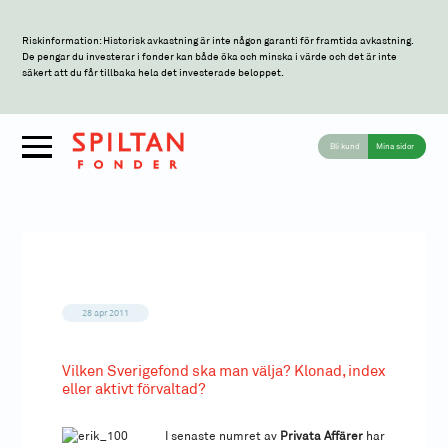
Riskinformation: Historisk avkastning är inte någon garanti för framtida avkastning.
De pengar du investerar i fonder kan både öka och minska i värde och det är inte
säkert att du får tillbaka hela det investerade beloppet.
Bli kund
Mina sidor
28 apr 2011
Vilken Sverigefond ska man välja? Klonad, index
eller aktivt förvaltad?
I senaste numret av
Privata Affärer
har