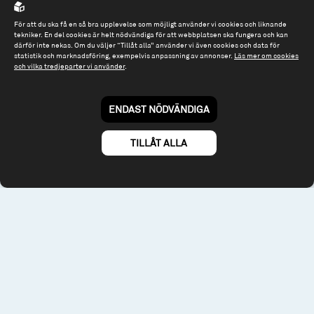
Org.nr: 556614-2906
För att du ska få en så bra upplevelse som möjligt använder vi cookies och liknande
Tel: 08 - 545 813 40
tekniker. En del cookies är helt nödvändiga för att webbplatsen ska fungera och kan
därför inte nekas. Om du väljer “Tillåt alla” använder vi även cookies och data för
fonder@spiltanfonder.se
statistik och marknadsföring, exempelvis anpassning av annonser.
Läs mer om cookies
och vilka tredjeparter vi använder
.
Om webbplatsen & cookies
Risk och rådgivning
Till spiltan.se
ENDAST NÖDVÄNDIGA
© 2026 - Spiltan Fonder AB
By
Sphinxly
TILLÅT ALLA