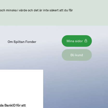
ch minska i värde och det är inte säkert att du får
Mina sidor
Om Spiltan Fonder
Bli kund
da BankID för att