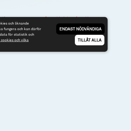
3 40
Om webbplatsen & cookies
okies och liknande
Risk och rådgivning
nfonder.se
ENDAST NÖDVÄNDIGA
ka fungera och kan därför
Till spiltan.se
data för statistik och
TILLÅT ALLA
cookies och vilka