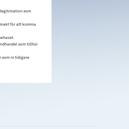
legitimation som
lmakt för att komma
nnehavet.
ondhandel som tillhör
 som ni tidigare