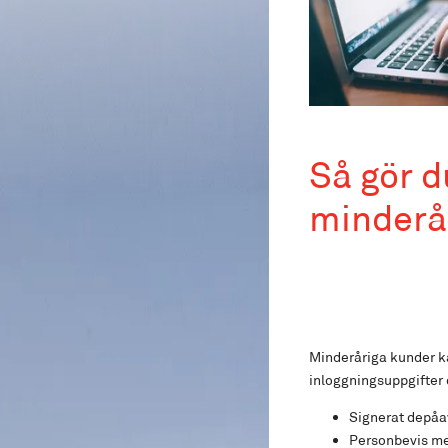
Så gör d
minderå
Minderåriga kunder ka
inloggningsuppgifter 
Signerat depåa
Personbevis m