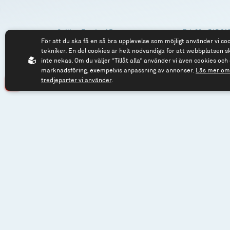
Spiltan Fonder AB
Tel: 08 - 545 81
För att du ska få en så bra upplevelse som möjligt använder vi co
Riddargatan 17
fonder@spilta
tekniker. En del cookies är helt nödvändiga för att webbplatsen s
114 57 Stockholm
inte nekas. Om du väljer “Tillåt alla” använder vi även cookies och 
marknadsföring, exempelvis anpassning av annonser.
Läs mer om 
Org.nr: 556614-2906
tredjeparter vi använder
.