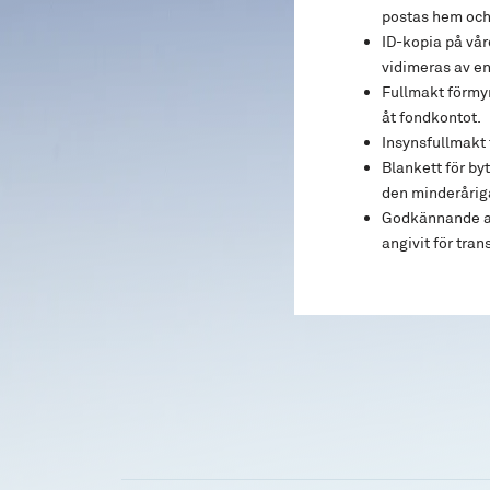
postas hem och
ID-kopia på vå
vidimeras av e
Fullmakt förmy
åt fondkontot.
Insynsfullmakt 
Blankett för by
den minderåriga
Godkännande av
angivit för tra