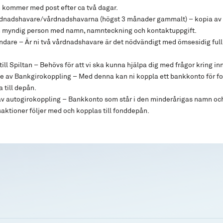
 kommer med post efter ca två dagar.
rdnadshavare/vårdnadshavarna (högst 3 månader gammalt) – kopia av 
n myndig person med namn, namnteckning och kontaktuppgift.
ndare – Är ni två vårdnadshavare är det nödvändigt med ömsesidig ful
till Spiltan – Behövs för att vi ska kunna hjälpa dig med frågor kring i
te av Bankgirokoppling – Med denna kan ni koppla ett bankkonto för f
 till depån.
 autogirokoppling – Bankkonto som står i den minderårigas namn och
nsaktioner följer med och kopplas till fonddepån.