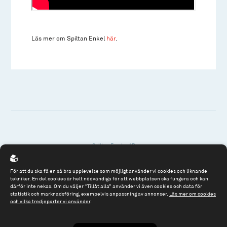
Läs mer om Spiltan Enkel
här
.
Spiltan Fonder AB
Riddargatan 17
114 57 Stockholm
För att du ska få en så bra upplevelse som möjligt använder vi cookies och liknande
tekniker. En del cookies är helt nödvändiga för att webbplatsen ska fungera och kan
Org.nr: 556614-2906
därför inte nekas. Om du väljer “Tillåt alla” använder vi även cookies och data för
statistik och marknadsföring, exempelvis anpassning av annonser.
Läs mer om cookies
och vilka tredjeparter vi använder
.
Tel: 08 - 545 813 40
fonder@spiltanfonder.se