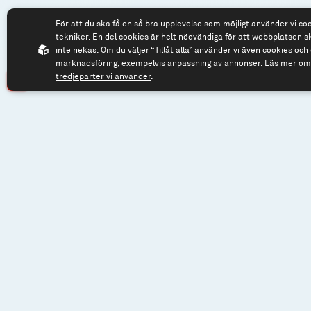
För att du ska få en så bra upplevelse som möjligt använder vi co
tekniker. En del cookies är helt nödvändiga för att webbplatsen s
inte nekas. Om du väljer “Tillåt alla” använder vi även cookies och 
marknadsföring, exempelvis anpassning av annonser.
Läs mer om 
tredjeparter vi använder
.