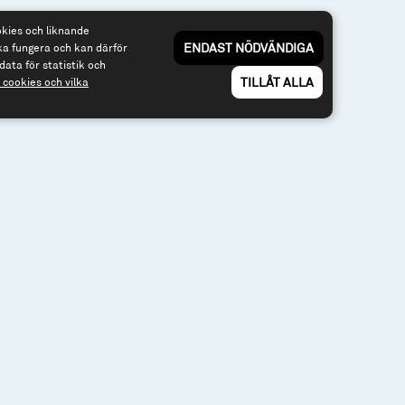
okies och liknande
ENDAST NÖDVÄNDIGA
ka fungera och kan därför
data för statistik och
TILLÅT ALLA
cookies och vilka