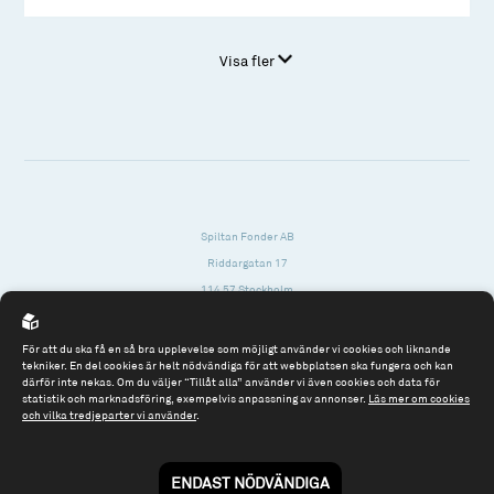
Visa fler
Spiltan Fonder AB
Riddargatan 17
114 57 Stockholm
Org.nr: 556614-2906
För att du ska få en så bra upplevelse som möjligt använder vi cookies och liknande
Tel: 08 - 545 813 40
tekniker. En del cookies är helt nödvändiga för att webbplatsen ska fungera och kan
därför inte nekas. Om du väljer “Tillåt alla” använder vi även cookies och data för
fonder@spiltanfonder.se
statistik och marknadsföring, exempelvis anpassning av annonser.
Läs mer om cookies
och vilka tredjeparter vi använder
.
Om webbplatsen & cookies
Risk och rådgivning
Till spiltan.se
ENDAST NÖDVÄNDIGA