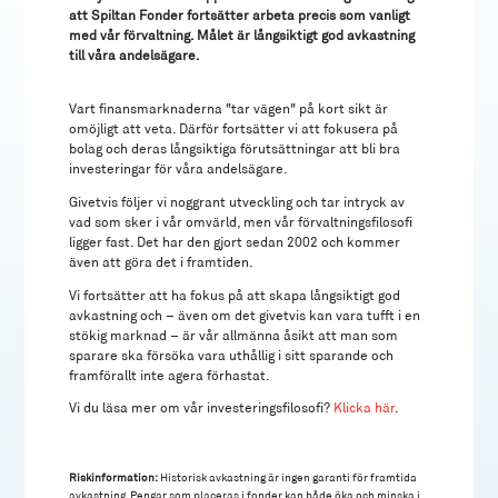
att Spiltan Fonder fortsätter arbeta precis som vanligt
med vår förvaltning. Målet är långsiktigt god avkastning
till våra andelsägare.
Vart finansmarknaderna "tar vägen" på kort sikt är
omöjligt att veta. Därför fortsätter vi att fokusera på
bolag och deras långsiktiga förutsättningar att bli bra
investeringar för våra andelsägare.
Givetvis följer vi noggrant utveckling och tar intryck av
vad som sker i vår omvärld, men vår förvaltningsfilosofi
ligger fast. Det har den gjort sedan 2002 och kommer
även att göra det i framtiden.
Vi fortsätter att ha fokus på att skapa långsiktigt god
avkastning och – även om det givetvis kan vara tufft i en
stökig marknad – är vår allmänna åsikt att man som
sparare ska försöka vara uthållig i sitt sparande och
framförallt inte agera förhastat.
Vi du läsa mer om vår investeringsfilosofi?
Klicka här
.
Riskinformation:
Historisk avkastning är ingen garanti för framtida
avkastning. Pengar som placeras i fonder kan både öka och minska i