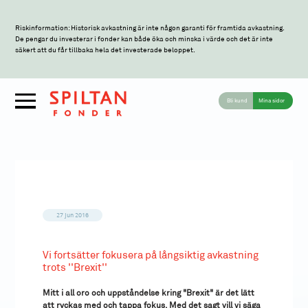
Riskinformation: Historisk avkastning är inte någon garanti för framtida avkastning.
De pengar du investerar i fonder kan både öka och minska i värde och det är inte
säkert att du får tillbaka hela det investerade beloppet.
Bli kund
Mina sidor
27 jun 2016
Vi fortsätter fokusera på långsiktig avkastning
trots ''Brexit''
Mitt i all oro och uppståndelse kring "Brexit" är det lätt
att ryckas med och tappa fokus. Med det sagt vill vi säga