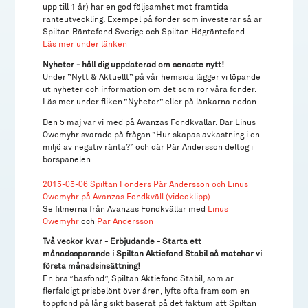
upp till 1 år) har en god följsamhet mot framtida
ränteutveckling. Exempel på fonder som investerar så är
Spiltan Räntefond Sverige och Spiltan Högräntefond.
Läs mer under länken
Nyheter - håll dig uppdaterad om senaste nytt!
Under ”Nytt & Aktuellt” på vår hemsida lägger vi löpande
ut nyheter och information om det som rör våra fonder.
Läs mer under fliken ”Nyheter” eller på länkarna nedan.
Den 5 maj var vi med på Avanzas Fondkvällar. Där Linus
Owemyhr svarade på frågan ”Hur skapas avkastning i en
miljö av negativ ränta?” och där Pär Andersson deltog i
börspanelen
2015-05-06 Spiltan Fonders Pär Andersson och Linus
Owemyhr på Avanzas Fondkväll (videoklipp)
Se filmerna från Avanzas Fondkvällar med
Linus
Owemyhr
och
Pär Andersson
Två veckor kvar - Erbjudande - Starta ett
månadssparande i Spiltan Aktiefond Stabil så matchar vi
första månadsinsättning!
En bra ”basfond”, Spiltan Aktiefond Stabil, som är
flerfaldigt prisbelönt över åren, lyfts ofta fram som en
toppfond på lång sikt baserat på det faktum att Spiltan