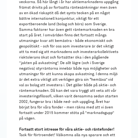
veckorna. Så här långt i år har aktiemarknadens uppgång
främst drivits på av fortsatta räntesänkningar men även
av en ökad riskaptit då det synts tecken på en något
bättre internationell konjunktur, viktigt för ett
exportberoende land (bolag och börs) som Sverige.
Samma faktorer har även gett räntemarknaden en bra
start på året. I omvärlden finns det fortsatt många
utmaningar kvar att bemästra - både ekonomiskt och
geopolitiskt - och för oss som investerare är det viktigt
att ta med sig att marknadens och investerarkollektivets
risktolerans ökat och fortsätter öka i den pågående
”jakten på avkastning”. De allt lägre (och i Sverige
negativa) styrräntorna innebär både nya möjligheter och
utmaningar för att kunna skapa avkastning. I denna miljö
är det extra viktigt att verkligen göra sin "hemläxa” vid
val av bolag att investera i. Det gäller både på aktie- och
räntemarknaden. Då kan det vara tryggt att veta att vår
investeringsfilosofi, vilken varit densamma sedan starten
2002, fungerar bra i både ned- och uppgång. Året har
börjat bra för våra fonder - men räkna med att vi även
fortsatt under 2015 kommer stöta på ”marknadsgupp”
på vägen.
Fortsatt stort intresse för våra aktie- och räntefonder!
Tack för förtroendet! Välkomna alla nya sparare och ett