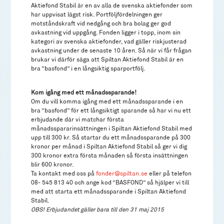
Aktiefond Stabil är en av alla de svenska aktiefonder som
har uppvisat lägst risk. Portföljfördelningen ger
motståndskraft vid nedgång och bra bolag ger god
avkastning vid uppgång. Fonden ligger i topp, inom sin
kategori av svenska aktiefonder, vad gäller riskjusterad
avkastning under de senaste 10 åren. Så när vi får frågan
brukar vi därför säga att Spiltan Aktiefond Stabil är en
bra ”basfond” i en långsiktig sparportfölj.
Kom igång med ett månadssparande!
Om du vill komma igång med ett månadssparande i en
bra ”basfond” för ett långsiktigt sparande så har vi nu ett
erbjudande där vi matchar första
månadsspararinsättningen i Spiltan Aktiefond Stabil med
upp till 300 kr. Så startar du ett månadssparande på 300
kronor per månad i Spiltan Aktiefond Stabil så ger vi dig
300 kronor extra första månaden så första insättningen
blir 600 kronor.
Ta kontakt med oss på
fonder@spiltan.se
eller på telefon
08- 545 813 40 och ange kod ”BASFOND” så hjälper vi till
med att starta ett månadssparande i Spiltan Aktiefond
Stabil.
OBS! Erbjudandet gäller bara till den 31 maj 2015