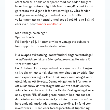
stort tack till er alla som sparar med oss sedan tidigare.
Ingen kan garantera något för framtiden, däremot kan vi
garantera att vi gör allt för att samtliga av våra fonder
skall ge en långsiktigt god avkastning. Du är alltid
välkommen att ta kontakt med oss på tel: 08-545 813 40
eller via e-post:
fonder@spiltan.se
.
Med vänliga hälsningar
Spiltan Fonder
PS I början på juli kommer vi som vanligt att publicera
fondrapporter för årets första halvår.
Hur skapas avkastning i räntefonder i dagens ränteläge!
Vi ställde frågan till Lars Lönnquist, ansvarig förvaltare för
våra räntefonder;
En räntefond kan skapa avkastning genom att antingen
ta kreditrisk, ränterisk eller en kombination av båda. När
man exponerar sig för kreditrisk köper man obligationer
utställda av ett företag. Denna obligation är i formen av
ett skuldebrev där företaget utlovar att betala en viss
årlig eller kvartalsvis ränta. De flesta företagsobligationer
är av typen FRN (Floating rate note), vilket innebär att
den ränta den betalar är rörlig och ändras var 3:e månad
beroende på marknadsräntans utveckling. En fond som
investerar i FRN lån eller företagscertifikat (upplåning