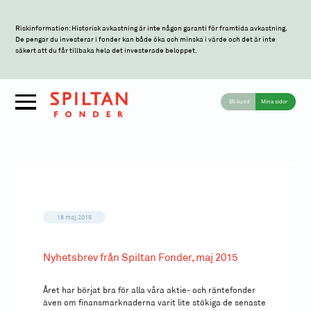
Riskinformation: Historisk avkastning är inte någon garanti för framtida avkastning.
De pengar du investerar i fonder kan både öka och minska i värde och det är inte
säkert att du får tillbaka hela det investerade beloppet.
Bli kund
Mina sidor
18 maj 2015
Nyhetsbrev från Spiltan Fonder, maj 2015
Året har börjat bra för alla våra aktie- och räntefonder
även om finansmarknaderna varit lite stökiga de senaste