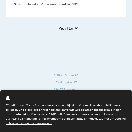
Nu kan du ta del av vår halvårsrapport för 2026.
Visa fler
Spiltan Fonder AB
Riddargatan 17
114 57 Stockholm
Org.nr: 556614-2906
För att du ska få en så bra upplevelse som möjligt använder vi cookies och liknande
Tel: 08 - 545 813 40
tekniker. En del cookies är helt nödvändiga för att webbplatsen ska fungera och kan
därför inte nekas. Om du väljer “Tillåt alla” använder vi även cookies och data för
fonder@spiltanfonder.se
statistik och marknadsföring, exempelvis anpassning av annonser.
Läs mer om cookies
och vilka tredjeparter vi använder
.
Om webbplatsen & cookies