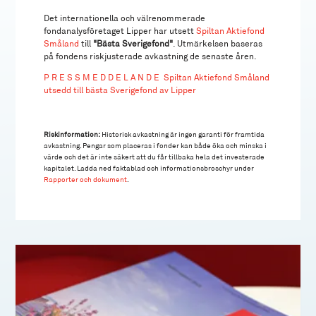
Det internationella och välrenommerade
fondanalysföretaget Lipper har utsett
Spiltan Aktiefond
Småland
till
"Bästa Sverigefond"
. Utmärkelsen baseras
på fondens riskjusterade avkastning de senaste åren.
P R E S S M E D D E L A N D E Spiltan Aktiefond Småland
utsedd till bästa Sverigefond av Lipper
Riskinformation:
Historisk avkastning är ingen garanti för framtida
avkastning. Pengar som placeras i fonder kan både öka och minska i
värde och det är inte säkert att du får tillbaka hela det investerade
kapitalet. Ladda ned faktablad och informationsbroschyr under
Rapporter och dokument
.