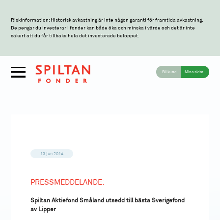
Riskinformation: Historisk avkastning är inte någon garanti för framtida avkastning.
De pengar du investerar i fonder kan både öka och minska i värde och det är inte
säkert att du får tillbaka hela det investerade beloppet.
Bli kund
Mina sidor
13 jun 2014
PRESSMEDDELANDE:
Spiltan Aktiefond Småland utsedd till bästa Sverigefond
av Lipper