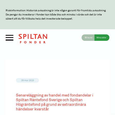
Riskinformation: Historisk avkastning är inte någon garanti för framtida avkastning.
De pengar du investerar i fonder kan både öka och minska i värde och det är inte
säkert att du får tillbaka hela det investerade beloppet.
Bli kund
Mina sidor
25 mar 2020
Senareläggning av handel med fondandelar i
Spiltan Räntefond Sverige och Spiltan
Högräntefond på grund av extraordinära
händelser kvarstår