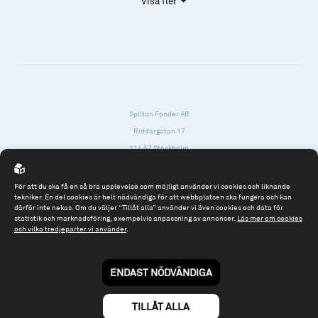
Visa fler
Spiltan Fonder AB
Riddargatan 17
114 57 Stockholm
Org.nr: 556614-2906
För att du ska få en så bra upplevelse som möjligt använder vi cookies och liknande
Tel: 08 - 545 813 40
tekniker. En del cookies är helt nödvändiga för att webbplatsen ska fungera och kan
därför inte nekas. Om du väljer “Tillåt alla” använder vi även cookies och data för
fonder@spiltanfonder.se
statistik och marknadsföring, exempelvis anpassning av annonser.
Läs mer om cookies
och vilka tredjeparter vi använder
.
Om webbplatsen & cookies
Risk och rådgivning
Till spiltan.se
ENDAST NÖDVÄNDIGA
© 2026 - Spiltan Fonder AB
By
Sphinxly
TILLÅT ALLA