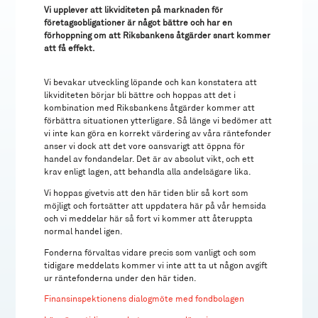
Vi upplever att likviditeten på marknaden för
företagsobligationer är något bättre och har en
förhoppning om att Riksbankens åtgärder snart kommer
att få effekt.
Vi bevakar utveckling löpande och kan konstatera att
likviditeten börjar bli bättre och hoppas att det i
kombination med Riksbankens åtgärder kommer att
förbättra situationen ytterligare. Så länge vi bedömer att
vi inte kan göra en korrekt värdering av våra räntefonder
anser vi dock att det vore oansvarigt att öppna för
handel av fondandelar. Det är av absolut vikt, och ett
krav enligt lagen, att behandla alla andelsägare lika.
Vi hoppas givetvis att den här tiden blir så kort som
möjligt och fortsätter att uppdatera här på vår hemsida
och vi meddelar här så fort vi kommer att återuppta
normal handel igen.
Fonderna förvaltas vidare precis som vanligt och som
tidigare meddelats kommer vi inte att ta ut någon avgift
ur räntefonderna under den här tiden.
Finansinspektionens dialogmöte med fondbolagen