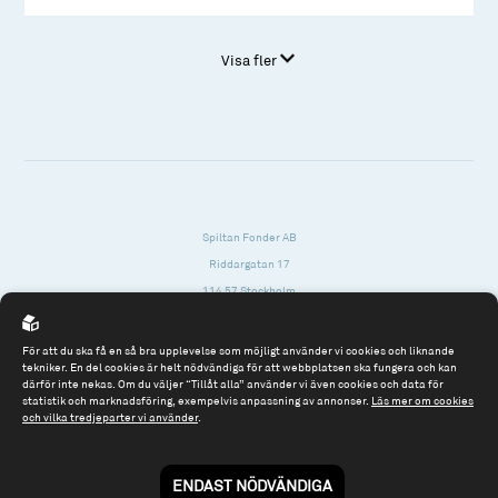
Visa fler
Spiltan Fonder AB
Riddargatan 17
114 57 Stockholm
Org.nr: 556614-2906
För att du ska få en så bra upplevelse som möjligt använder vi cookies och liknande
Tel: 08 - 545 813 40
tekniker. En del cookies är helt nödvändiga för att webbplatsen ska fungera och kan
därför inte nekas. Om du väljer “Tillåt alla” använder vi även cookies och data för
fonder@spiltanfonder.se
statistik och marknadsföring, exempelvis anpassning av annonser.
Läs mer om cookies
och vilka tredjeparter vi använder
.
Om webbplatsen & cookies
Risk och rådgivning
Till spiltan.se
ENDAST NÖDVÄNDIGA