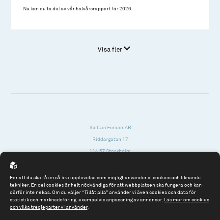
Nu kan du ta del av vår halvårsrapport för 2026.
Visa fler
Spiltan Fonder AB
Riddargatan 17
114 57 Stockholm
Org.nr: 556614-2906
För att du ska få en så bra upplevelse som möjligt använder vi cookies och liknande
Tel: 08 - 545 813 40
tekniker. En del cookies är helt nödvändiga för att webbplatsen ska fungera och kan
därför inte nekas. Om du väljer “Tillåt alla” använder vi även cookies och data för
fonder@spiltanfonder.se
statistik och marknadsföring, exempelvis anpassning av annonser.
Läs mer om cookies
och vilka tredjeparter vi använder
.
Om webbplatsen & cookies