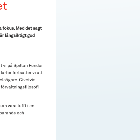
et
pa fokus. Med det sagt
 är långsiktigt god
t vi på Spiltan Fonder
rför fortsätter vi att
delsägare. Givetvis
 förvaltningsfilosofi
an vara tufft i en
 sparande och