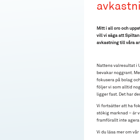
avkastni
Mitt i all oro och upp
vill vi säga att Spilt
avkastning till våra 
Nattens valresultat i
bevakar noggrant. Men 
fokusera på bolag och 
följer vi som alltid n
ligger fast. Det har d
Vi fortsätter att ha f
stökig marknad – är v
framförallt inte agera
Vi du läsa mer om vår 