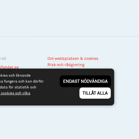
3 40
Om webbplatsen & cookies
Risk och rådgivning
nfonder.se
Till spiltan.se
okies och liknande
ENDAST NÖDVÄNDIGA
ka fungera och kan därför
data för statistik och
TILLÅT ALLA
cookies och vilka