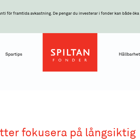
nti för framtida avkastning. De pengar du investerar i fonder kan både öka o
Spartips
Hållbarhet
ätter fokusera på långsiktig