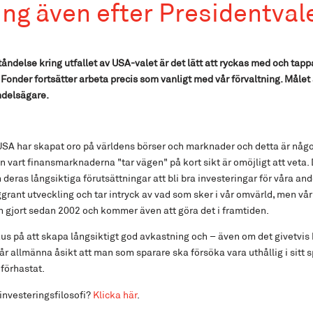
ng även efter Presidentval
ståndelse kring utfallet av USA-valet är det lätt att ryckas med och tap
an Fonder fortsätter arbeta precis som vanligt med vår förvaltning. Målet
andelsägare.
 USA har skapat oro på världens börser och marknader och detta är någo
vart finansmarknaderna "tar vägen" på kort sikt är omöjligt att veta. Dä
deras långsiktiga förutsättningar att bli bra investeringar för våra an
oggrant utveckling och tar intryck av vad som sker i vår omvärld, men vår
en gjort sedan 2002 och kommer även att göra det i framtiden.
okus på att skapa långsiktigt god avkastning och – även om det givetvis k
år allmänna åsikt att man som sparare ska försöka vara uthållig i sitt
 förhastat.
investeringsfilosofi?
Klicka här
.