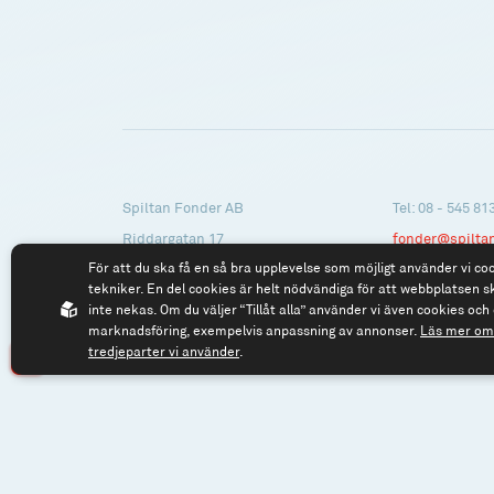
Spiltan Fonder AB
Tel: 08 - 545 81
Riddargatan 17
fonder@spilta
För att du ska få en så bra upplevelse som möjligt använder vi co
114 57 Stockholm
tekniker. En del cookies är helt nödvändiga för att webbplatsen s
Org.nr: 556614-2906
inte nekas. Om du väljer “Tillåt alla” använder vi även cookies och 
marknadsföring, exempelvis anpassning av annonser.
Läs mer om 
tredjeparter vi använder
.