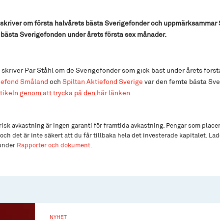
 skriver om första halvårets bästa Sverigefonder och uppmärksammar 
bästa Sverigefonden under årets första sex månader.
skriver Pär Ståhl om de Sverigefonder som gick bäst under årets första
tiefond Småland
och
Spiltan Aktiefond Sverige
var den femte bästa Sv
tikeln genom att trycka på den här länken
isk avkastning är ingen garanti för framtida avkastning. Pengar som place
och det är inte säkert att du får tillbaka hela det investerade kapitalet. L
 under
Rapporter och dokument
.
NYHET