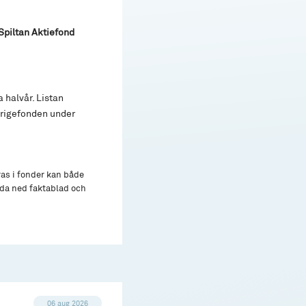
Spiltan Aktiefond
 halvår. Listan
erigefonden under
ras i fonder kan både
adda ned faktablad och
06 aug 2026