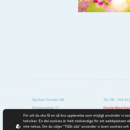
Spiltan Fonder AB
Tel: 08 - 545 81
Riddargatan 17
fonder@spilta
För att du ska få en så bra upplevelse som möjligt använder vi co
114 57 Stockholm
tekniker. En del cookies är helt nödvändiga för att webbplatsen s
Org.nr: 556614-2906
inte nekas. Om du väljer “Tillåt alla” använder vi även cookies och 