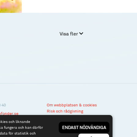
Visa fler
3 40
Om webbplatsen & cookies
Risk och rådgivning
nfonder.se
Till spiltan.se
okies och liknande
ENDAST NÖDVÄNDIGA
ka fungera och kan därför
data för statistik och