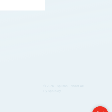
© 2026 - Spiltan Fonder AB
By
Sphinxly