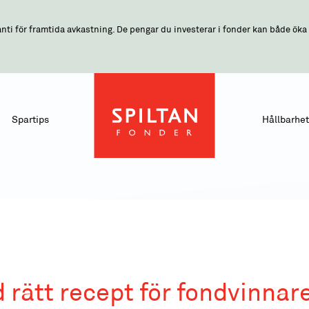
nti för framtida avkastning. De pengar du investerar i fonder kan både öka o
Spartips
Hållbarhet
rätt recept för fondvinnar