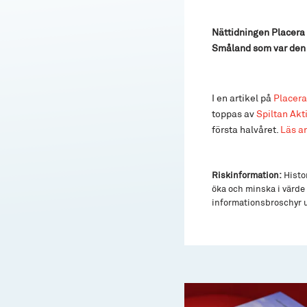
Nättidningen Placera
Småland som var den 
I en artikel på
Placera
toppas av
Spiltan Ak
första halvåret.
Läs ar
Riskinformation:
Histor
öka och minska i värde 
informationsbroschyr