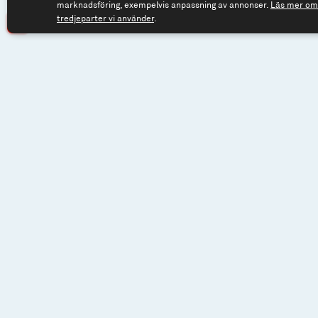
marknadsföring, exempelvis anpassning av annonser.
Läs mer om 
tredjeparter vi använder
.