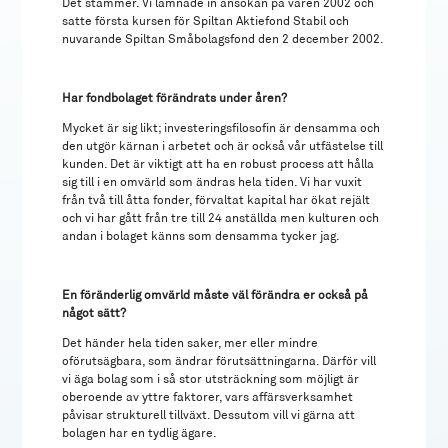
Det stämmer. Vi lämnade in ansökan på våren 2002 och
satte första kursen för Spiltan Aktiefond Stabil och
nuvarande Spiltan Småbolagsfond den 2 december 2002.
Har fondbolaget förändrats under åren?
Mycket är sig likt; investeringsfilosofin är densamma och
den utgör kärnan i arbetet och är också vår utfästelse till
kunden. Det är viktigt att ha en robust process att hålla
sig till i en omvärld som ändras hela tiden. Vi har vuxit
från två till åtta fonder, förvaltat kapital har ökat rejält
och vi har gått från tre till 24 anställda men kulturen och
andan i bolaget känns som densamma tycker jag.
En föränderlig omvärld måste väl förändra er också på
något sätt?
Det händer hela tiden saker, mer eller mindre
oförutsägbara, som ändrar förutsättningarna. Därför vill
vi äga bolag som i så stor utsträckning som möjligt är
oberoende av yttre faktorer, vars affärsverksamhet
påvisar strukturell tillväxt. Dessutom vill vi gärna att
bolagen har en tydlig ägare.