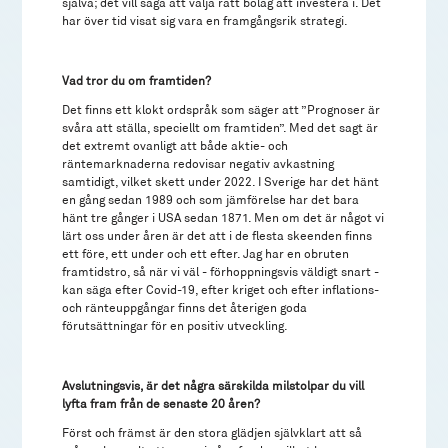
själva; det vill säga att välja rätt bolag att investera i. Det
har över tid visat sig vara en framgångsrik strategi.
Vad tror du om framtiden?
Det finns ett klokt ordspråk som säger att ”Prognoser är
svåra att ställa, speciellt om framtiden”. Med det sagt är
det extremt ovanligt att både aktie- och
räntemarknaderna redovisar negativ avkastning
samtidigt, vilket skett under 2022. I Sverige har det hänt
en gång sedan 1989 och som jämförelse har det bara
hänt tre gånger i USA sedan 1871. Men om det är något vi
lärt oss under åren är det att i de flesta skeenden finns
ett före, ett under och ett efter. Jag har en obruten
framtidstro, så när vi väl - förhoppningsvis väldigt snart -
kan säga efter Covid-19, efter kriget och efter inflations-
och ränteuppgångar finns det återigen goda
förutsättningar för en positiv utveckling.
Avslutningsvis, är det några särskilda milstolpar du vill
lyfta fram från de senaste 20 åren?
Först och främst är den stora glädjen självklart att så