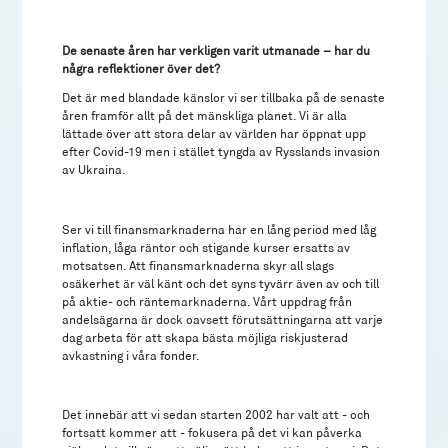
De senaste åren har verkligen varit utmanade – har du
några reflektioner över det?
Det är med blandade känslor vi ser tillbaka på de senaste
åren framför allt på det mänskliga planet. Vi är alla
lättade över att stora delar av världen har öppnat upp
efter Covid-19 men i stället tyngda av Rysslands invasion
av Ukraina.
Ser vi till finansmarknaderna har en lång period med låg
inflation, låga räntor och stigande kurser ersatts av
motsatsen. Att finansmarknaderna skyr all slags
osäkerhet är väl känt och det syns tyvärr även av och till
på aktie- och räntemarknaderna. Vårt uppdrag från
andelsägarna är dock oavsett förutsättningarna att varje
dag arbeta för att skapa bästa möjliga riskjusterad
avkastning i våra fonder.
Det innebär att vi sedan starten 2002 har valt att - och
fortsatt kommer att - fokusera på det vi kan påverka