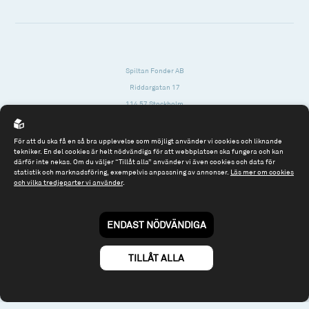
Spiltan Fonder AB
Riddargatan 17
114 57 Stockholm
Org.nr: 556614-2906
För att du ska få en så bra upplevelse som möjligt använder vi cookies och liknande
Tel: 08 - 545 813 40
tekniker. En del cookies är helt nödvändiga för att webbplatsen ska fungera och kan
därför inte nekas. Om du väljer “Tillåt alla” använder vi även cookies och data för
fonder@spiltanfonder.se
statistik och marknadsföring, exempelvis anpassning av annonser.
Läs mer om cookies
och vilka tredjeparter vi använder
.
Om webbplatsen & cookies
Risk och rådgivning
Till spiltan.se
ENDAST NÖDVÄNDIGA
© 2026 - Spiltan Fonder AB
By
Sphinxly
TILLÅT ALLA