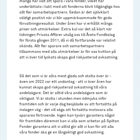
många har valt att spara i våra fonder, vilket har
underlättats i takt med att fonderna blivit tillgängliga hos
allt fler samarbetspartners. Sedan är det självklart
väldigt positivt när vi blir uppmärksammade för goda
förvaltningsresultat. Under åren har vi erhållit många
priser och utmärkelser. Extra kul var det så klart när
tidningen Privata Affärer utsåg oss till Årets Fondbolag
för första gången 2011, då vi då fortfarande var relativt
okända. Allt fler sparare och samarbetspartners
tillsammans med alla utmärkelser är för oss kvitton på
att vi över tid lyckats skapa god riskjusterad avkastning.
Så det som vi är allra mest glada och stolta över är -
även om 2022 var ett undantag - att vi över åren har
kunnat skapa god riskjusterad avkastning till våra
andelsägare. Det är alltid våra andelsägare som är
viktigast. Vi är stolta i stunden men ödmjuka inför
framtiden och är varje dag besjälade av att fortsätta på
inslagen väg - det vill säga att fortsätta motsvara alla
sparares förtroende. Ingen kan tyvärr garantera något
för framtiden däremot kan vi alla som arbetar på Spiltan
Fonder garantera att vi alltid gör allt vi kan för att alla
våra fonder ska ge en långsiktigt god avkastning.