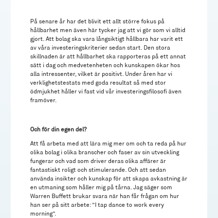
På senare år har det blivit ett allt större fokus på
hållbarhet men även här tycker jag att vi gör som vi alltid
gjort. Att bolag ska vara långsiktigt hållbara har varit ett
av våra investeringskriterier sedan start. Den stora
skillnaden är att hållbarhet ska rapporteras på ett annat
sätt i dag och medvetenheten och kunskapen ökar hos
alla intressenter, vilket är positivt. Under åren har vi
verklighetstestats med goda resultat så med stor
ödmjukhet håller vi fast vid vår investeringsfilosofi även
framöver.
Och för din egen del?
Att få arbeta med att lära mig mer om och ta reda på hur
olika bolag i olika branscher och faser av sin utveckling
fungerar och vad som driver deras olika affärer är
fantastiskt roligt och stimulerande. Och att sedan
använda insikter och kunskap för att skapa avkastning är
en utmaning som håller mig på tårna. Jag säger som
Warren Buffett brukar svara när han får frågan om hur
han ser på sitt arbete: ”I tap dance to work every
morning”.