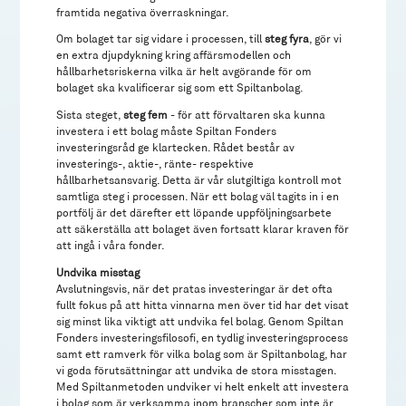
framtida negativa överraskningar.
Om bolaget tar sig vidare i processen, till
steg fyra
, gör vi
en extra djupdykning kring affärsmodellen och
hållbarhetsriskerna vilka är helt avgörande för om
bolaget ska kvalificerar sig som ett Spiltanbolag.
Sista steget,
steg fem
- för att förvaltaren ska kunna
investera i ett bolag måste Spiltan Fonders
investeringsråd ge klartecken. Rådet består av
investerings-, aktie-, ränte- respektive
hållbarhetsansvarig. Detta är vår slutgiltiga kontroll mot
samtliga steg i processen. När ett bolag väl tagits in i en
portfölj är det därefter ett löpande uppföljningsarbete
att säkerställa att bolaget även fortsatt klarar kraven för
att ingå i våra fonder.
Undvika misstag
Avslutningsvis, när det pratas investeringar är det ofta
fullt fokus på att hitta vinnarna men över tid har det visat
sig minst lika viktigt att undvika fel bolag. Genom Spiltan
Fonders investeringsfilosofi, en tydlig investeringsprocess
samt ett ramverk för vilka bolag som är Spiltanbolag, har
vi goda förutsättningar att undvika de stora misstagen.
Med Spiltanmetoden undviker vi helt enkelt att investera
i bolag som är verksamma inom branscher som inte är