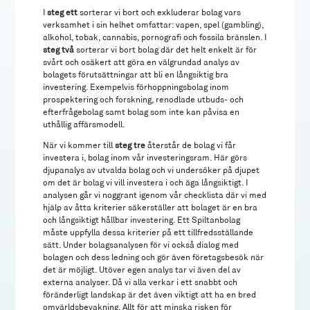
I
steg ett
sorterar vi bort och exkluderar bolag vars
verksamhet i sin helhet omfattar: vapen, spel (gambling),
alkohol, tobak, cannabis, pornografi och fossila bränslen. I
steg två
sorterar vi bort bolag där det helt enkelt är för
svårt och osäkert att göra en välgrundad analys av
bolagets förutsättningar att bli en långsiktig bra
investering. Exempelvis förhoppningsbolag inom
prospektering och forskning, renodlade utbuds- och
efterfrågebolag samt bolag som inte kan påvisa en
uthållig affärsmodell.
När vi kommer till
steg tre
återstår de bolag vi får
investera i, bolag inom vår investeringsram. Här görs
djupanalys av utvalda bolag och vi undersöker på djupet
om det är bolag vi vill investera i och äga långsiktigt. I
analysen går vi noggrant igenom vår checklista där vi med
hjälp av åtta kriterier säkerställer att bolaget är en bra
och långsiktigt hållbar investering. Ett Spiltanbolag
måste uppfylla dessa kriterier på ett tillfredsställande
sätt. Under bolagsanalysen för vi också dialog med
bolagen och dess ledning och gör även företagsbesök när
det är möjligt. Utöver egen analys tar vi även del av
externa analyser. Då vi alla verkar i ett snabbt och
föränderligt landskap är det även viktigt att ha en bred
omvärldsbevakning. Allt för att minska risken för