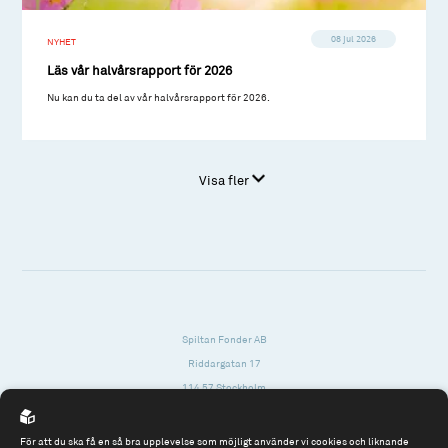
08 jul 2026
NYHET
Läs vår halvårsrapport för 2026
Nu kan du ta del av vår halvårsrapport för 2026.
Visa fler
Spiltan Fonder AB
Riddargatan 17
114 57 Stockholm
Org.nr: 556614-2906
För att du ska få en så bra upplevelse som möjligt använder vi cookies och liknande