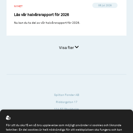
08 jul 2026
NYHET
Läs vår halvårsrapport för 2026
Nu kan du ta del av vår halvårsrapport för 2026.
Visa fler
Spiltan Fonder AB
Riddargatan 17
114 57 Stockholm
Org.nr: 556614-2906
För att du ska få en så bra upplevelse som möjligt använder vi cookies och liknande
Tel: 08 - 545 813 40
tekniker. En del cookies är helt nödvändiga för att webbplatsen ska fungera och kan