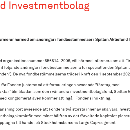
nd Investmentbolag
formerar härmed om ändringar i fondbestämmelser i Spiltan Aktiefond
d organisationsnummer 556614–2906, vill härmed informera om att F
t följande ändringar i fondbestämmelserna för specialfonden Spiltan
nden”). De nya fondbestämmelserna träder i kraft den 1 september 202
ör Fonden justeras så att formuleringen avseende ”företag med
tär” blir likadan som den i vår andra investmentbolagsfond, Spiltan 
med konglomerat även kommer att ingå i Fondens inriktning.
änsning bort avseende att Fondens två största innehav ska vara inves
tbolagskaraktär med minst hälften av det förvaltade kapitalet placera
pptagna till handel på Stockholmsbörsens Large Cap-segment.