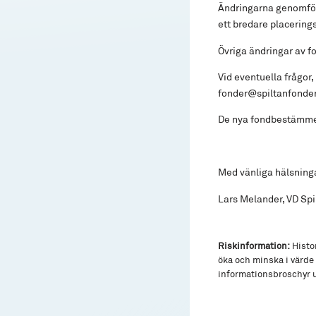
Ändringarna genomför
ett bredare placering
Övriga ändringar av f
Vid eventuella frågor
fonder@spiltanfonder
De nya fondbestämmel
Med vänliga hälsning
Lars Melander, VD Spi
Riskinformation:
Histor
öka och minska i värde 
informationsbroschyr