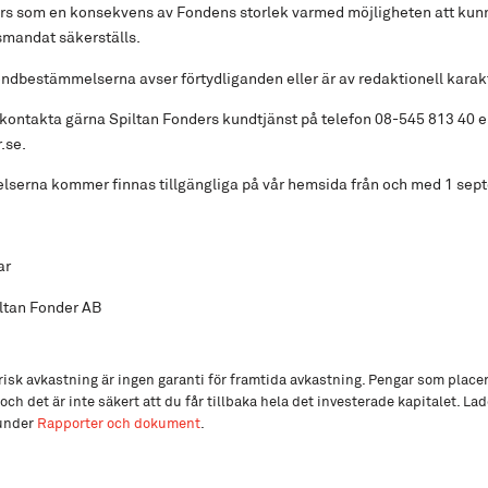
s som en konsekvens av Fondens storlek varmed möjligheten att kunna
smandat säkerställs.
ondbestämmelserna avser förtydliganden eller är av redaktionell karak
, kontakta gärna Spiltan Fonders kundtjänst på telefon 08-545 813 40 el
.se.
serna kommer finnas tillgängliga på vår hemsida från och med 1 sep
ar
ltan Fonder AB
isk avkastning är ingen garanti för framtida avkastning. Pengar som place
och det är inte säkert att du får tillbaka hela det investerade kapitalet. L
 under
Rapporter och dokument
.