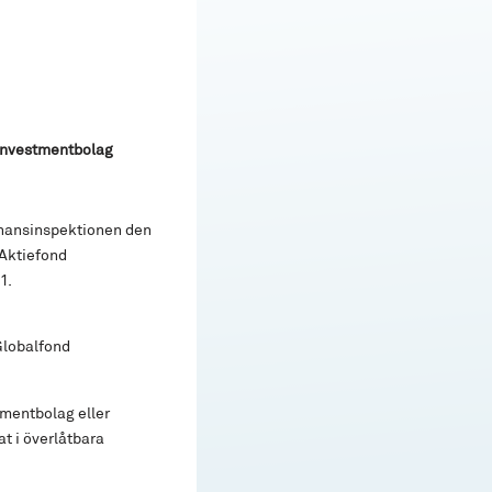
 Investmentbolag
inansinspektionen den
 Aktiefond
1.
Globalfond
tmentbolag eller
t i överlåtbara