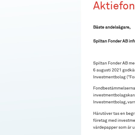
Aktiefo
Bäste andelsägare,
Spiltan Fonder AB in
Spiltan Fonder AB me
6 augusti 2021 godkän
Investmentbolag (”Fo
Fondbestämmelserna f
investmentbolagskarak
Investmentbolag, var
Härutöver tas en begr
företag med investmen
värdepapper som är u