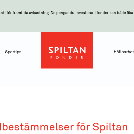
nti för framtida avkastning. De pengar du investerar i fonder kan både öka o
Spartips
Hållbarhet
dbestämmelser för Spiltan