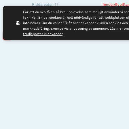
Riddargatan 17
fonder@spilta
För att du ska få en så bra upplevelse som möjligt använder vi co
114 57 Stockholm
tekniker. En del cookies är helt nödvändiga för att webbplatsen s
Org.nr: 556614-2906
inte nekas. Om du väljer “Tillåt alla” använder vi även cookies och 
marknadsföring, exempelvis anpassning av annonser.
Läs mer om 
tredjeparter vi använder
.