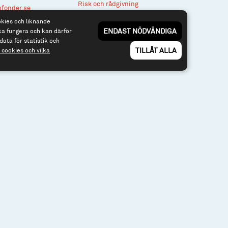
Risk och rådgivning
nfonder.se
Till spiltan.se
okies och liknande
ENDAST NÖDVÄNDIGA
ka fungera och kan därför
data för statistik och
TILLÅT ALLA
cookies och vilka