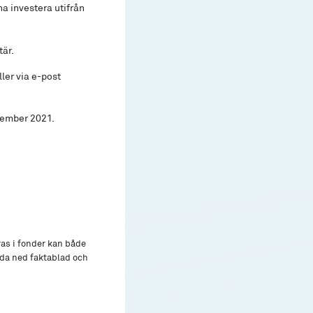
 investera utifrån
tär.
ler via e-post
tember 2021.
ras i fonder kan både
adda ned faktablad och