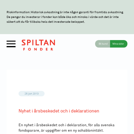
Riskinformation: Historisk avkastning är inte någon garanti för framtida avkastning.
De pengar du investerar i fonder kan både öka och minska i värde och det är inte
säkert att du får tillbaka hela det investerade beloppet.
Bli kund
Mina sidor
25 jan 2013
Nyhet i årsbeskedet och i deklarationen
En nyhet i årsbeskedet och i deklaration, för alla svenska
fondsparare, är uppgifter om en ny schablonintäkt.