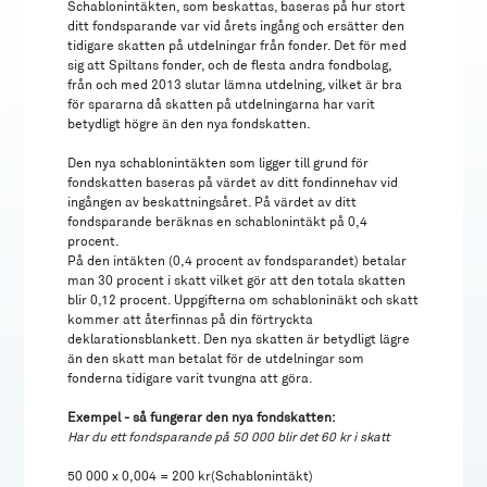
Schablonintäkten, som beskattas, baseras på hur stort
ditt fondsparande var vid årets ingång och ersätter den
tidigare skatten på utdelningar från fonder. Det för med
sig att Spiltans fonder, och de flesta andra fondbolag,
från och med 2013 slutar lämna utdelning, vilket är bra
för spararna då skatten på utdelningarna har varit
betydligt högre än den nya fondskatten.
Den nya schablonintäkten som ligger till grund för
fondskatten baseras på värdet av ditt fondinnehav vid
ingången av beskattningsåret. På värdet av ditt
fondsparande beräknas en schablonintäkt på 0,4
procent.
På den intäkten (0,4 procent av fondsparandet) betalar
man 30 procent i skatt vilket gör att den totala skatten
blir 0,12 procent. Uppgifterna om schabloninäkt och skatt
kommer att återfinnas på din förtryckta
deklarationsblankett. Den nya skatten är betydligt lägre
än den skatt man betalat för de utdelningar som
fonderna tidigare varit tvungna att göra.
Exempel - så fungerar den nya fondskatten:
Har du ett fondsparande på 50 000 blir det 60 kr i skatt
50 000 x 0,004 = 200 kr(Schablonintäkt)