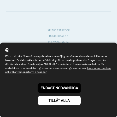
Spiltan Fonder AB
Riddargatan 17
114 57 Stockholm
Org.nr: 556614-2906
För att du ska få en så bra upplevelse som möjligt använder vi cookies och liknande
Tel: 08 - 545 813 40
tekniker. En del cookies är helt nödvändiga för att webbplatsen ska fungera och kan
därför inte nekas. Om du väljer “Tillåt alla” använder vi även cookies och data för
fonder@spiltanfonder.se
statistik och marknadsföring, exempelvis anpassning av annonser.
Läs mer om cookies
och vilka tredjeparter vi använder
.
Om webbplatsen & cookies
Risk och rådgivning
Till spiltan.se
ENDAST NÖDVÄNDIGA
© 2026 - Spiltan Fonder AB
By
Sphinxly
TILLÅT ALLA