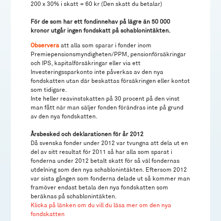
200 x 30% i skatt = 60 kr (Den skatt du betalar)
För de som har ett fondinnehav på lägre än 50 000
kronor utgår ingen fondskatt på schablonintäkten.
Observera
att alla som sparar i fonder inom
Premiepensionsmyndigheten/PPM, pensionförsäkringar
och IPS, kapitalförsäkringar eller via ett
Investeringssparkonto inte påverkas av den nya
fondskatten utan där beskattas försäkringen eller kontot
som tidigare.
Inte heller reavinstskatten på 30 procent på den vinst
man fått när man säljer fonden förändras inte på grund
av den nya fondskatten.
Årsbesked och deklarationen för år 2012
Då svenska fonder under 2012 var tvungna att dela ut en
del av sitt resultat för 2011 så har alla som sparat i
fonderna under 2012 betalt skatt för så väl fondernas
utdelning som den nya schablonintäkten. Eftersom 2012
var sista gången som fonderna delade ut så kommer man
framöver endast betala den nya fondskatten som
beräknas på schablonintäkten.
Klicka på länken om du vill du läsa mer om den nya
fondskatten