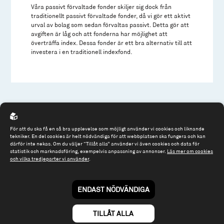
Våra passivt förvaltade fonder skiljer sig dock från
traditionellt passivt förvaltade fonder, då vi gör ett aktivt
urval av bolag som sedan förvaltas passivt. Detta gör att
avgiften är låg och att fonderna har möjlighet att
överträffa index. Dessa fonder är ett bra alternativ till att
investera i en traditionell indexfond.
För att du ska få en så bra upplevelse som möjligt använder vi cookies och liknande
tekniker. En del cookies är helt nödvändiga för att webbplatsen ska fungera och kan
därför inte nekas. Om du väljer “Tillåt alla” använder vi även cookies och data för
statistik och marknadsföring, exempelvis anpassning av annonser.
Läs mer om cookies
Spiltan Fonder AB
och vilka tredjeparter vi använder
.
Riddargatan 17
114 57 Stockholm
ENDAST NÖDVÄNDIGA
Org.nr: 556614-2906
TILLÅT ALLA
Tel: 08 - 545 813 40