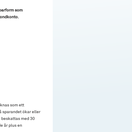
sparform som
fondkonto.
äknas som ett
å sparandet ökar eller
to beskattas med 30
e år plus en