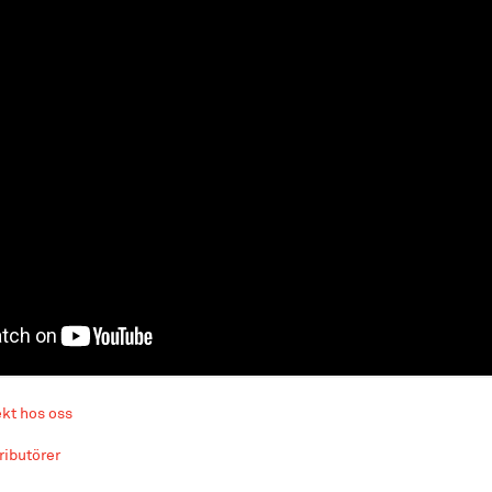
ekt hos oss
tributörer