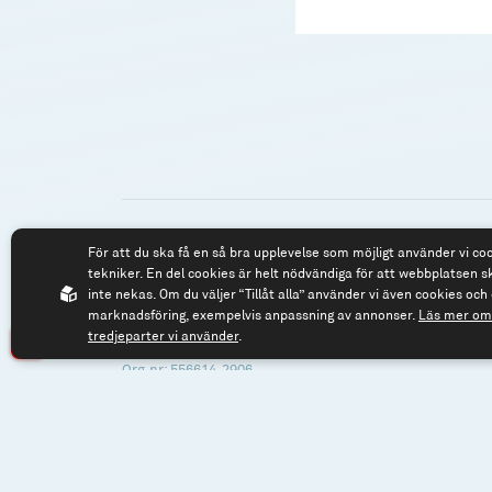
För att du ska få en så bra upplevelse som möjligt använder vi co
tekniker. En del cookies är helt nödvändiga för att webbplatsen s
Spiltan Fonder AB
Tel: 08 - 545 81
inte nekas. Om du väljer “Tillåt alla” använder vi även cookies och 
Riddargatan 17
fonder@spilta
marknadsföring, exempelvis anpassning av annonser.
Läs mer om 
tredjeparter vi använder
.
114 57 Stockholm
Org.nr: 556614-2906