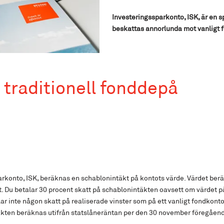
Investeringssparkonto, ISK, är en 
beskattas annorlunda mot vanligt 
r traditionell fonddepå
arkonto, ISK, beräknas en schablonintäkt på kontots värde. Värdet ber
. Du betalar 30 procent skatt på schablonintäkten oavsett om värdet p
ar inte någon skatt på realiserade vinster som på ett vanligt fondkon
kten beräknas utifrån statslåneräntan per den 30 november föregåend