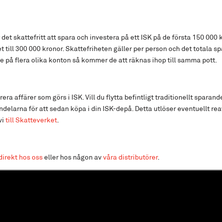
 det skattefritt att spara och investera på ett ISK på de första 150 000 
t till 300 000 kronor. Skattefriheten gäller per person och det totala s
e på flera olika konton så kommer de att räknas ihop till samma pott.
ra affärer som görs i ISK. Vill du flytta befintligt traditionellt sparand
ndelarna för att sedan köpa i din ISK-depå. Detta utlöser eventuellt rea
vi
till Skatteverket
.
direkt hos oss
eller hos någon av
våra distributörer
.