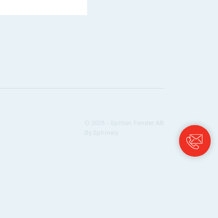
© 2026 - Spiltan Fonder AB
By
Sphinxly