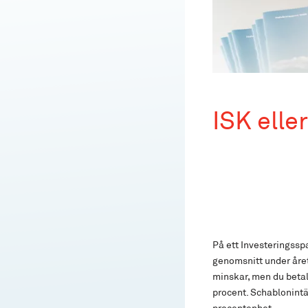
ISK elle
På ett Investeringssp
genomsnitt under året
minskar, men du betal
procent. Schablonintä
procentenhet.