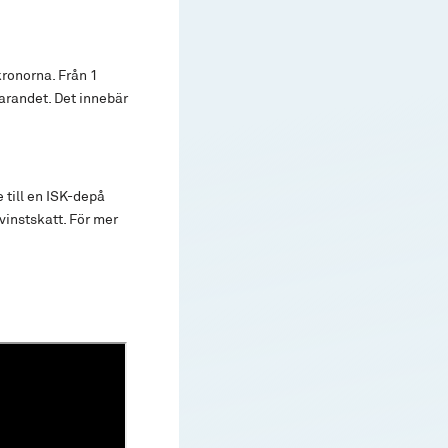
kronorna. Från 1
parandet. Det innebär
e till en ISK-depå
vinstskatt. För mer