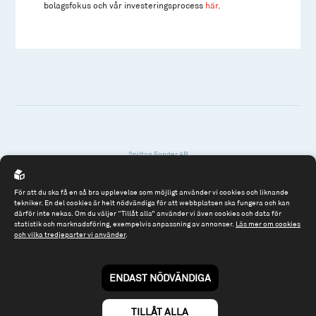
bolagsfokus och vår investeringsprocess
här
.
Spiltan Fonder AB
Riddargatan 17
114 57 Stockholm
För att du ska få en så bra upplevelse som möjligt använder vi cookies och liknande
tekniker. En del cookies är helt nödvändiga för att webbplatsen ska fungera och kan
Org.nr: 556614-2906
därför inte nekas. Om du väljer “Tillåt alla” använder vi även cookies och data för
statistik och marknadsföring, exempelvis anpassning av annonser.
Läs mer om cookies
och vilka tredjeparter vi använder
.
Tel: 08 - 545 813 40
fonder@spiltanfonder.se
ENDAST NÖDVÄNDIGA
Om webbplatsen & cookies
Risk och rådgivning
Till spiltan.se
TILLÅT ALLA