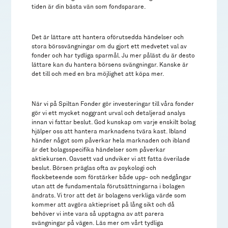
tiden är din bästa vän som fondsparare.
Det är lättare att hantera oförutsedda händelser och
stora börssvängningar om du gjort ett medvetet val av
fonder och har tydliga sparmål. Ju mer påläst du är desto
lättare kan du hantera börsens svängningar. Kanske är
det till och med en bra möjlighet att köpa mer.
När vi på Spiltan Fonder gör investeringar till våra fonder
gör vi ett mycket noggrant urval och detaljerad analys
innan vi fattar beslut. God kunskap om varje enskilt bolag
hjälper oss att hantera marknadens tvära kast. Ibland
händer något som påverkar hela marknaden och ibland
är det bolagsspecifika händelser som påverkar
aktiekursen. Oavsett vad undviker vi att fatta överilade
beslut. Börsen präglas ofta av psykologi och
flockbeteende som förstärker både upp- och nedgångar
utan att de fundamentala förutsättningarna i bolagen
ändrats. Vi tror att det är bolagens verkliga värde som
kommer att avgöra aktiepriset på lång sikt och då
behöver vi inte vara så upptagna av att parera
svängningar på vägen. Läs mer om vårt tydliga