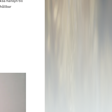
kså hänsyn till
hållbar