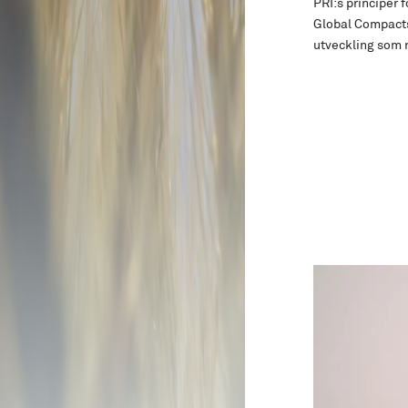
PRI:s principer f
Global Compacts 
utveckling som r