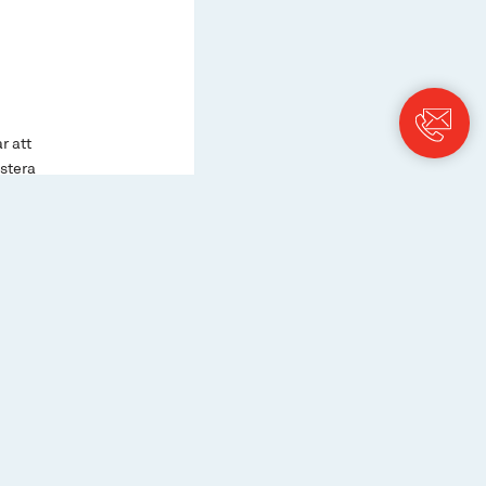
r att
estera
ten kring
licy för
PRI) och följer
kså hänsyn till
hållbar
ngar som placeras
satta kapitalet.
etoder