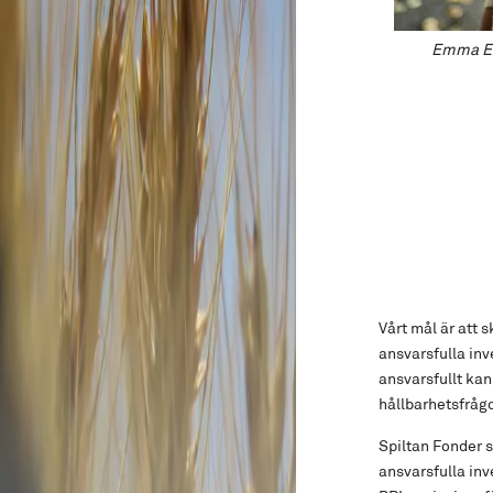
Emma En
Vårt mål är att 
ansvarsfulla inv
ansvarsfullt kan
hållbarhetsfråg
Spiltan Fonder s
ansvarsfulla inv