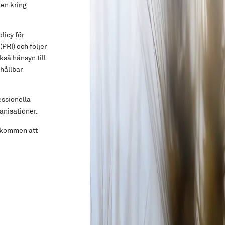
ten kring
licy för
PRI) och följer
kså hänsyn till
hållbar
essionella
anisationer.
älkommen att