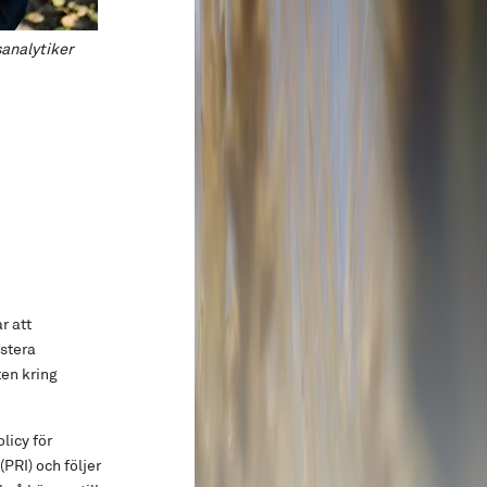
analytiker
r att
estera
ten kring
licy för
PRI) och följer