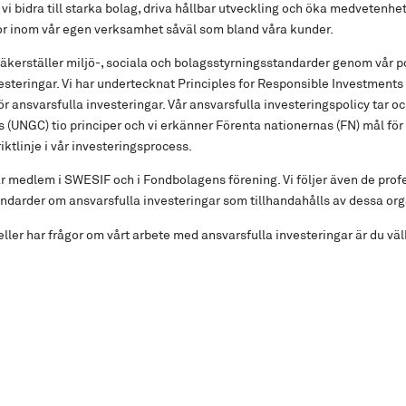
 vi bidra till starka bolag, driva hållbar utveckling och öka medvetenhe
or inom vår egen verksamhet såväl som bland våra kunder.
äkerställer miljö-, sociala och bolagsstyrningsstandarder genom vår po
esteringar. Vi har undertecknat Principles for Responsible Investments (
ör ansvarsfulla investeringar. Vår ansvarsfulla investeringspolicy tar oc
(UNGC) tio principer och vi erkänner Förenta nationernas (FN) mål för 
iktlinje i vår investeringsprocess.
r medlem i SWESIF och i Fondbolagens förening. Vi följer även de prof
tandarder om ansvarsfulla investeringar som tillhandahålls av dessa org
 eller har frågor om vårt arbete med ansvarsfulla investeringar är du v