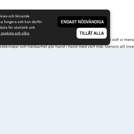
okies och liknande
ENDAST NÖDVÄNDIGA
ka fungera och kan därför
data för statistik och
TILLÅT ALLA
cookies och vilka
skapa god riskjusterad avkastning till våra fondandelsägare och vi mena
esteringar och hållbarhet går hand i hand med vårt mål. Genom att inv
 vi bidra till starka bolag, driva hållbar utveckling och öka medvetenhe
or inom vår egen verksamhet såväl som bland våra kunder.
äkerställer miljö-, sociala och bolagsstyrningsstandarder genom vår po
esteringar. Vi har undertecknat Principles for Responsible Investments (
ör ansvarsfulla investeringar. Vår ansvarsfulla investeringspolicy tar oc
(UNGC) tio principer och vi erkänner Förenta nationernas (FN) mål för 
iktlinje i vår investeringsprocess.
 Historisk avkastning är inte någon garanti för framtida avkastning. De pe
 öka och minska i värde och det är inte säkert att du får tillbaka hela det in
n variera kraftigt på grund av dess sammansättning och de förvaltningsm