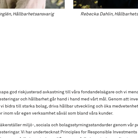
glén, Hållbarhetsansvarig
Rebecka Dahlin, Hållbarhets
skapa god riskjusterad avkastning till våra fondandelsägare och vi mena
esteringar och hållbarhet går hand i hand med vårt mål. Genom att inv
 vi bidra till starka bolag, driva hållbar utveckling och öka medvetenhe
or inom vår egen verksamhet såväl som bland våra kunder.
äkerställer miljö-, sociala och bolagsstyrningsstandarder genom vår po
esteringar. Vi har undertecknat Principles for Responsible Investments (