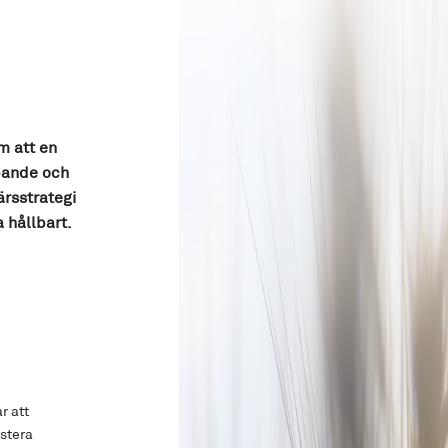
m att en
pande och
ärsstrategi
a hållbart.
r att
estera