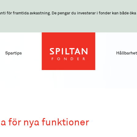
nti för framtida avkastning. De pengar du investerar i fonder kan både öka o
Spartips
Hållbarhet
a för nya funktioner