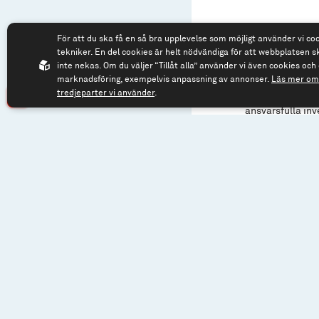
För att du ska få en så bra upplevelse som möjligt använder vi co
tekniker. En del cookies är helt nödvändiga för att webbplatsen s
inte nekas. Om du väljer “Tillåt alla” använder vi även cookies och 
marknadsföring, exempelvis anpassning av annonser.
Läs mer om 
tredjeparter vi använder
.
Vårt mål är att 
ansvarsfulla inv
ansvarsfullt kan
hållbarhetsfråg
Spiltan Fonder s
ansvarsfulla inv
PRI:s principer f
Global Compacts 
utveckling som r
Riskinformation
:
i fonden kan både
Fondens värde ka