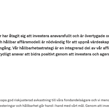
 har åtagit sig att investera ansvarsfullt och är övertygade o
ch hållbar affärsmodell är nödvändig för att uppnå värdeska
mgång. Vår hållbarhetsstrategi är en integrerad del av vår aff
 tydligt ansvar att bidra positivt genom att investera och ager
skapa god riskjusterad avkastning till våra fondandelsägare och vi mena
esteringar och hållbarhet går hand i hand med vårt mål. Genom att inv