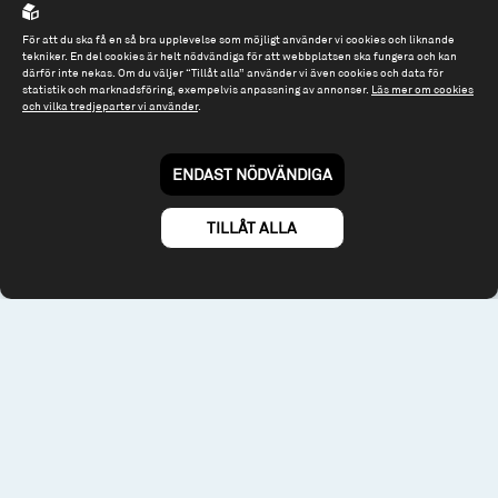
För att du ska få en så bra upplevelse som möjligt använder vi cookies och liknande
Om webbplatsen & cookies
tekniker. En del cookies är helt nödvändiga för att webbplatsen ska fungera och kan
Risk och rådgivning
därför inte nekas. Om du väljer “Tillåt alla” använder vi även cookies och data för
Till spiltan.se
statistik och marknadsföring, exempelvis anpassning av annonser.
Läs mer om cookies
och vilka tredjeparter vi använder
.
© 2026 - Spiltan Fonder AB
By
Sphinxly
ENDAST NÖDVÄNDIGA
TILLÅT ALLA