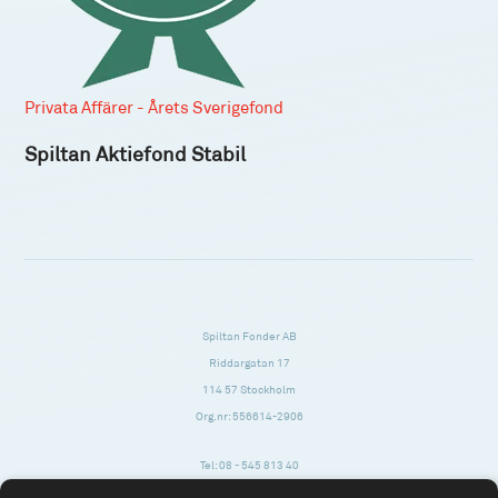
Privata Affärer - Årets Sverigefond
Spiltan Aktiefond Stabil
Spiltan Fonder AB
Riddargatan 17
114 57 Stockholm
Org.nr: 556614-2906
Tel: 08 - 545 813 40
fonder@spiltanfonder.se