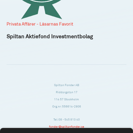
Privata Affärer - Läsarnas Favorit
Spiltan Aktiefond Investmentbolag
Spiltan Fonder AB
Riddargatan 17
114 57 Stockholm
Org.nr: 556614-2906
Tel: 08 - 545 813 40
fonder@spiltanfonder.se