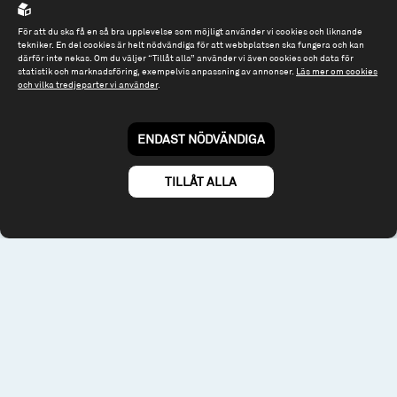
Om webbplatsen & cookies
För att du ska få en så bra upplevelse som möjligt använder vi cookies och liknande
Risk och rådgivning
tekniker. En del cookies är helt nödvändiga för att webbplatsen ska fungera och kan
Till spiltan.se
därför inte nekas. Om du väljer “Tillåt alla” använder vi även cookies och data för
statistik och marknadsföring, exempelvis anpassning av annonser.
Läs mer om cookies
© 2026 - Spiltan Fonder AB
och vilka tredjeparter vi använder
.
By
Sphinxly
ENDAST NÖDVÄNDIGA
TILLÅT ALLA