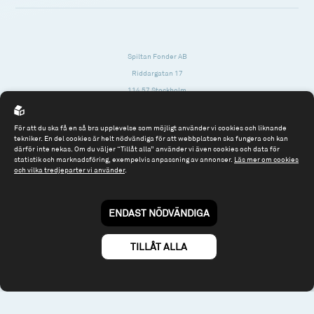
Spiltan Fonder AB
Riddargatan 17
114 57 Stockholm
Org.nr: 556614-2906
För att du ska få en så bra upplevelse som möjligt använder vi cookies och liknande
Tel: 08 - 545 813 40
tekniker. En del cookies är helt nödvändiga för att webbplatsen ska fungera och kan
därför inte nekas. Om du väljer “Tillåt alla” använder vi även cookies och data för
fonder@spiltanfonder.se
statistik och marknadsföring, exempelvis anpassning av annonser.
Läs mer om cookies
och vilka tredjeparter vi använder
.
Om webbplatsen & cookies
Risk och rådgivning
Till spiltan.se
ENDAST NÖDVÄNDIGA
© 2026 - Spiltan Fonder AB
By
Sphinxly
TILLÅT ALLA