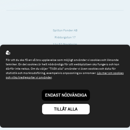
Spiltan Fonder AB
Riddargatan 17
114 57 Stockholm
Org.nr: 556614-2906
För att du ska få en så bra upplevelse som möjligt använder vi cookies och liknande
Tel: 08 - 545 813 40
tekniker. En del cookies är helt nödvändiga för att webbplatsen ska fungera och kan
därför inte nekas. Om du väljer “Tillåt alla” använder vi även cookies och data för
fonder@spiltanfonder.se
statistik och marknadsföring, exempelvis anpassning av annonser.
Läs mer om cookies
och vilka tredjeparter vi använder
.
Om webbplatsen & cookies
Risk och rådgivning
Till spiltan.se
ENDAST NÖDVÄNDIGA
© 2026 - Spiltan Fonder AB
By
Sphinxly
TILLÅT ALLA