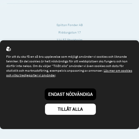
Spiltan Fonder AB
Riddargatan 17
114 57 Stockholm
Org.nr: 556614-2906
För att du ska få en så bra upplevelse som möjligt använder vi cookies och liknande
Tel: 08 - 545 813 40
tekniker. En del cookies är helt nödvändiga för att webbplatsen ska fungera och kan
därför inte nekas. Om du väljer “Tillåt alla” använder vi även cookies och data för
fonder@spiltanfonder.se
statistik och marknadsföring, exempelvis anpassning av annonser.
Läs mer om cookies
och vilka tredjeparter vi använder
.
Om webbplatsen & cookies
Risk och rådgivning
Till spiltan.se
ENDAST NÖDVÄNDIGA
© 2026 - Spiltan Fonder AB
By
Sphinxly
TILLÅT ALLA