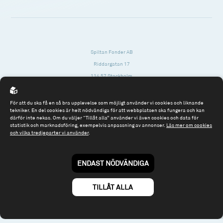
Spiltan Fonder AB
Riddargatan 17
114 57 Stockholm
Org.nr: 556614-2906
För att du ska få en så bra upplevelse som möjligt använder vi cookies och liknande
Tel: 08 - 545 813 40
tekniker. En del cookies är helt nödvändiga för att webbplatsen ska fungera och kan
därför inte nekas. Om du väljer “Tillåt alla” använder vi även cookies och data för
fonder@spiltanfonder.se
statistik och marknadsföring, exempelvis anpassning av annonser.
Läs mer om cookies
och vilka tredjeparter vi använder
.
Om webbplatsen & cookies
Risk och rådgivning
Till spiltan.se
ENDAST NÖDVÄNDIGA
© 2026 - Spiltan Fonder AB
By
Sphinxly
TILLÅT ALLA