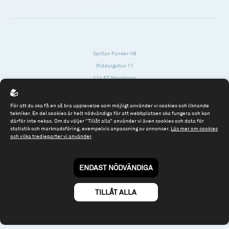
Spiltan Fonder AB
Riddargatan 17
114 57 Stockholm
Org.nr: 556614-2906
För att du ska få en så bra upplevelse som möjligt använder vi cookies och liknande
Tel: 08 - 545 813 40
tekniker. En del cookies är helt nödvändiga för att webbplatsen ska fungera och kan
därför inte nekas. Om du väljer “Tillåt alla” använder vi även cookies och data för
fonder@spiltanfonder.se
statistik och marknadsföring, exempelvis anpassning av annonser.
Läs mer om cookies
och vilka tredjeparter vi använder
.
Om webbplatsen & cookies
Risk och rådgivning
Till spiltan.se
ENDAST NÖDVÄNDIGA
© 2026 - Spiltan Fonder AB
By
Sphinxly
TILLÅT ALLA