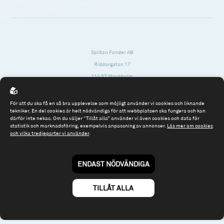
Spiltan Fonder AB
Riddargatan 17
114 57 Stockholm
Org.nr: 556614-2906
För att du ska få en så bra upplevelse som möjligt använder vi cookies och liknande
Tel: 08 - 545 813 40
tekniker. En del cookies är helt nödvändiga för att webbplatsen ska fungera och kan
därför inte nekas. Om du väljer “Tillåt alla” använder vi även cookies och data för
fonder@spiltanfonder.se
statistik och marknadsföring, exempelvis anpassning av annonser.
Läs mer om cookies
och vilka tredjeparter vi använder
.
Om webbplatsen & cookies
Risk och rådgivning
Till spiltan.se
ENDAST NÖDVÄNDIGA
© 2026 - Spiltan Fonder AB
By
Sphinxly
TILLÅT ALLA