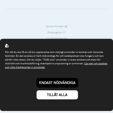
Spiltan Fonder AB
Riddargatan 17
114 57 Stockholm
Org.nr: 556614-2906
För att du ska få en så bra upplevelse som möjligt använder vi cookies och liknande
Tel: 08 - 545 813 40
tekniker. En del cookies är helt nödvändiga för att webbplatsen ska fungera och kan
därför inte nekas. Om du väljer “Tillåt alla” använder vi även cookies och data för
fonder@spiltanfonder.se
statistik och marknadsföring, exempelvis anpassning av annonser.
Läs mer om cookies
och vilka tredjeparter vi använder
.
Om webbplatsen & cookies
Risk och rådgivning
Till spiltan.se
ENDAST NÖDVÄNDIGA
© 2026 - Spiltan Fonder AB
By
Sphinxly
TILLÅT ALLA