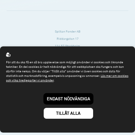
Spiltan Fonder AB
Riddargatan 17
114 57 Stockholm
Org.nr: 556614-2906
För att du ska få en så bra upplevelse som möjligt använder vi cookies och liknande
Tel: 08 - 545 813 40
tekniker. En del cookies är helt nödvändiga för att webbplatsen ska fungera och kan
därför inte nekas. Om du väljer “Tillåt alla” använder vi även cookies och data för
fonder@spiltanfonder.se
statistik och marknadsföring, exempelvis anpassning av annonser.
Läs mer om cookies
och vilka tredjeparter vi använder
.
Om webbplatsen & cookies
Risk och rådgivning
Till spiltan.se
ENDAST NÖDVÄNDIGA
© 2026 - Spiltan Fonder AB
By
Sphinxly
TILLÅT ALLA