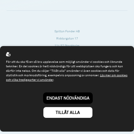
Spiltan Fonder AB
Riddargatan 17
114 57 Stockholm
Org.nr: 556614-2906
För att du ska få en så bra upplevelse som möjligt använder vi cookies och liknande
Tel: 08 - 545 813 40
tekniker. En del cookies är helt nödvändiga för att webbplatsen ska fungera och kan
därför inte nekas. Om du väljer “Tillåt alla” använder vi även cookies och data för
fonder@spiltanfonder.se
statistik och marknadsföring, exempelvis anpassning av annonser.
Läs mer om cookies
och vilka tredjeparter vi använder
.
Om webbplatsen & cookies
Risk och rådgivning
Till spiltan.se
ENDAST NÖDVÄNDIGA
© 2026 - Spiltan Fonder AB
By
Sphinxly
TILLÅT ALLA