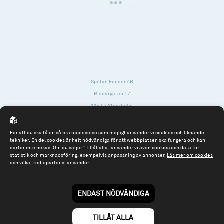
Spiltan Fonder AB
Riddargatan 17
114 57 Stockholm
Org.nr: 556614-2906
För att du ska få en så bra upplevelse som möjligt använder vi cookies och liknande
Tel: 08 - 545 813 40
tekniker. En del cookies är helt nödvändiga för att webbplatsen ska fungera och kan
därför inte nekas. Om du väljer “Tillåt alla” använder vi även cookies och data för
fonder@spiltanfonder.se
statistik och marknadsföring, exempelvis anpassning av annonser.
Läs mer om cookies
och vilka tredjeparter vi använder
.
Om webbplatsen & cookies
Risk och rådgivning
Till spiltan.se
ENDAST NÖDVÄNDIGA
© 2026 - Spiltan Fonder AB
By
Sphinxly
TILLÅT ALLA