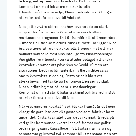
ledning, entreprenörsanda och starka finanser i
kombination med fokus inom strukturella
tillväxtområden som miljö, klimat och infrastruktur gör
att vi fortsatt är positiva till Addtech.
Nibe, ett av våra större innehav, levererade en stark
rapport för årets första kvartal som överträffade
marknadens prognoser. Det är framför allt affärsområdet
Climate Solution som driver Nibes tillväxt. Här ligger Nibe
bra positionerat i den strukturella trenden mot ett mer
hållbart samhälle med sina intelligenta klimatlösningar.
Vad gäller framtidsutsikterna uttalar bolaget att andra
kvartalet kommer att påverkas av Covid-19 men att
situationen bedöms bli hanterbar, vilket indikeras av
andra kvartalets inledning. Detta är helt klart ett
styrkebevis med tanke på hur omvärlden ser ut idag.
Nibes inriktning mot hållbara klimatlösningar i
kombination med stark balansräkning och bra ledning gör
att vi är fortsatt positiva till Nibe.
När vi summerar kvartal 1 och blickar framåt är det som
vi sagt tidigare inte det viktigaste vad som faktiskt hänt
under det första kvartalet utan det vi kunnat få reda på
vad gäller kommande kvartal och då främst vad gäller
orderingång samt kassaflöden. Slutsatsen är nära nog
samstämmig; kvartal två kommer bli utmanande men att