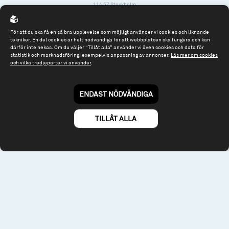
114 57 Stockholm
Org.nr: 556614-2906
För att du ska få en så bra upplevelse som möjligt använder vi cookies och liknande
Tel: 08 - 545 813 40
tekniker. En del cookies är helt nödvändiga för att webbplatsen ska fungera och kan
därför inte nekas. Om du väljer “Tillåt alla” använder vi även cookies och data för
fonder@spiltanfonder.se
statistik och marknadsföring, exempelvis anpassning av annonser.
Läs mer om cookies
och vilka tredjeparter vi använder
.
Om webbplatsen & cookies
Risk och rådgivning
Till spiltan.se
ENDAST NÖDVÄNDIGA
© 2026 - Spiltan Fonder AB
By
Sphinxly
TILLÅT ALLA