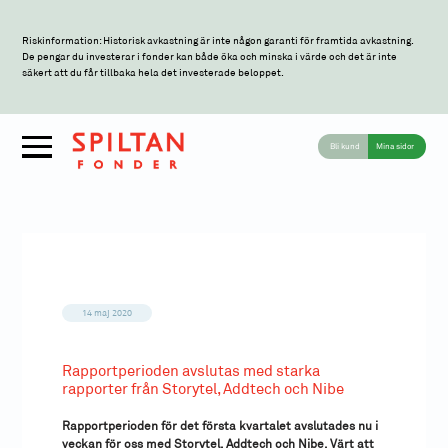
Riskinformation: Historisk avkastning är inte någon garanti för framtida avkastning.
De pengar du investerar i fonder kan både öka och minska i värde och det är inte
säkert att du får tillbaka hela det investerade beloppet.
Bli kund
Mina sidor
14 maj 2020
Rapportperioden avslutas med starka
rapporter från Storytel, Addtech och Nibe
Rapportperioden för det första kvartalet avslutades nu i
veckan för oss med Storytel, Addtech och Nibe. Värt att