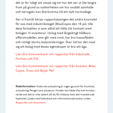
det är för tidigt att uttala sig om hur det ser ut lite längre
fram på grund av osäkerheten om hur snabbt samhälle
och näringsliv kan återkomma till ett nytt normalläge.
Ser vi framåt börjar rapportsäsongen det andra kvartalet
för oss med industribolaget AtlasCopco den 16 juli, tills
dess fortsätter vi som alltid att hålla tät kontakt med
bolagen. Vi investerar i bolag med långsiktigt hållbara
affärsmodeller, som går med vinst, har bra kassaflöden
och rimligt starka balansräkningar. Över tid har det visat
sig att bolag med dessa egenskaper är bra att äga.
Läs våra kommentarer om rapporter från Indutrade,
Fortnox och ICA.
Läs våra kommentarer om rapporter från Investor, Atlas
Copco, Troax och Beijer Ref
Riskinformation:
Historisk avkastning är ingen garanti för framtida
avkastning. Pengar som placeras i fonder kan både öka och minska i
värde och det är inte säkert att du får tillbaka hela det investerade
kapitalet. Ladda ned faktablad och informationsbroschyr under
Rapporter och dokument
.