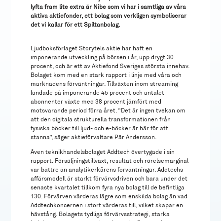
lyfta fram lite extra är Nibe som vi har i samtliga av våra
aktiva aktiefonder, ett bolag som verkligen symboliserar
det vi kallar för ett Spiltanbolag.
Ljudboksförlaget Storytels aktie har haft en
imponerande utveckling på börsen i år, upp drygt 30
procent, och är ett av Aktiefond Sveriges största innehav.
Bolaget kom med en stark rapport i linje med våra och
marknadens förväntningar. Tillväxten inom streaming
landade på imponerande 45 procent och antalet
abonnenter växte med 38 procent jämfört med
motsvarande period förra året. ”Det är ingen tvekan om
att den digitala strukturella transformationen från
fysiska böcker till ljud- och e-böcker är här för att
stanna”, säger aktieförvaltare Pär Andersson.
Även teknikhandelsbolaget Addtech övertygade i sin
rapport. Försäljningstillväxt, resultat och rörelsemarginal
var bättre än analytikerkårens förväntningar. Addtechs
affärsmodell är starkt förvärvsdriven och bara under det
senaste kvartalet tillkom fyra nya bolag till de befintliga
130. Förvärven värderas lägre som enskilda bolag än vad
Addtechkoncernen i stort värderas till, vilket skapar en
hävstång. Bolagets tydliga förvärvsstrategi, starka